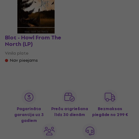
Blot - Howl From The
North (LP)
Vinila plate
Nav pieejams
Pagarināta
Preču atgriešana
Bezmaksas
garantija uz 3
līdz 30 dienām
piegāde
no 299 €
gadiem