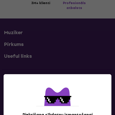
3M+ klienti
Profesionāls
atbalsts
Muziker
Pirkums
Useful links
Kontakti
Sazinies ar mums
Piekrišana sīkdatņu izmantošanai