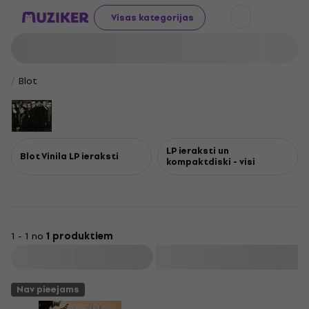
Visas kategorijas
Blot
LP ieraksti un
Blot Vinila LP ieraksti
kompaktdiski - visi
1 - 1 no
1 produktiem
Filtrs
Nav pieejams