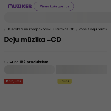
Visas kategorijas
LP ieraksti un kompaktdiski
Mūzikas CD
Pops / deju mūzika 
Deju mūzika –CD
1 - 34 no
182 produktiem
Filtrs
Darījums
Jauns