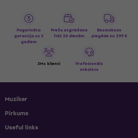
Pagarināta
Preču atgriešana
Bezmaksas
garantija uz 3
līdz 30 dienām
piegāde
no 299 €
gadiem
3M+ klienti
Profesionāls
atbalsts
Muziker
Pirkums
Useful links