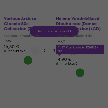
Ir noliktavā
Various Artists -
Helena Vondráčková -
Classic 80s
Dlouhá noc (Dance
Collection (3 CD)
Hits Collection) (CD)
Rādīt vairāk produktu
Mūzikas kompaktdisks
Mūzikas kompaktdisks
5
/5
4,9
/5
16,30 €
11,57 €
ar kodu
MUZMUZ-
...
1
2
3
6
Ir noliktavā
20
14,90 €
Ir noliktavā