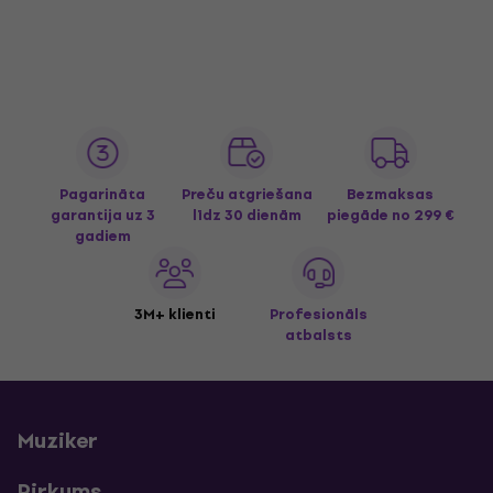
Pagarināta
Preču atgriešana
Bezmaksas
garantija uz 3
līdz 30 dienām
piegāde
no 299 €
gadiem
3M+ klienti
Profesionāls
atbalsts
Muziker
Pirkums