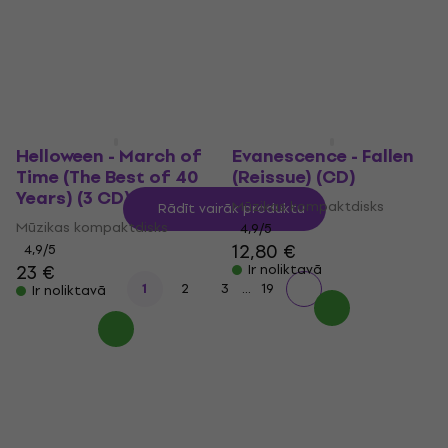
Mūzikas kompaktdisks
Mūzikas kompaktdisks
5
/5
4,8
/5
14,30 €
19,40 €
Ir noliktavā
Ir noliktavā
Helloween - March of
Evanescence - Fallen
Time (The Best of 40
(Reissue) (CD)
Years) (3 CD)
Mūzikas kompaktdisks
Rādīt vairāk produktu
Mūzikas kompaktdisks
4,9
/5
12,80 €
4,9
/5
23 €
Ir noliktavā
...
1
2
3
19
Ir noliktavā