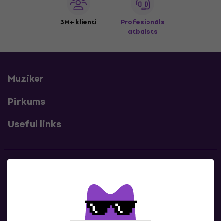
3M+ klienti
Profesionāls
atbalsts
Muziker
Pirkums
Useful links
Kontakti
Sazinies ar mums