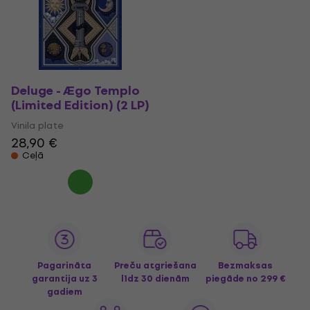
Deluge - Ægo Templo
(Limited Edition) (2 LP)
Vinila plate
28,90 €
Ceļā
Pagarināta
Preču atgriešana
Bezmaksas
garantija uz 3
līdz 30 dienām
piegāde
no 299 €
gadiem