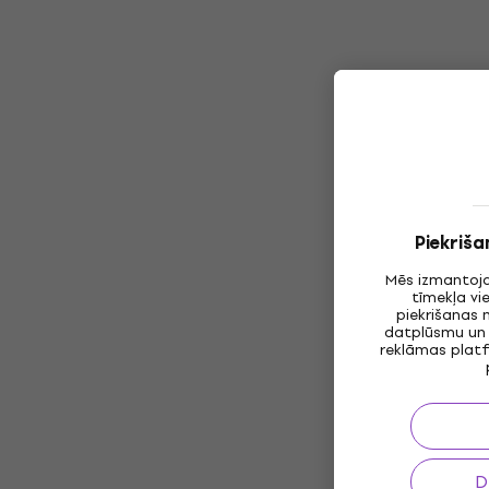
Piekriša
Mēs izmantoja
tīmekļa vi
piekrišanas 
datplūsmu un 
reklāmas platf
D