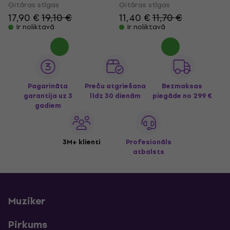
Ģitāras stīgas
Ģitāras stīgas
17,90 €
19,10 €
11,40 €
11,70 €
Ir noliktavā
Ir noliktavā
Pagarināta
Preču atgriešana
Bezmaksas
garantija uz 3
līdz 30 dienām
piegāde
no 299 €
gadiem
3M+ klienti
Profesionāls
atbalsts
Muziker
Pirkums