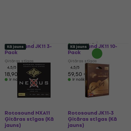
Rotosound TB 11
Rotosound SB 11
Ģitāras stīgas
Ģitāras stīgas
4,8
/5
4,6
/5
6,60 €
9,90 €
ar kodu
MUZMUZ-
Ir noliktavā
15
11,90 €
Ir noliktavā
Rotosound JK11 3-
Rotosound JK11 10-
Kā jauns
Kā jauns
Pack
Pack
Ģitāras stīgas
Ģitāras stīgas
4,5
/5
4,5
/5
18,90 €
59,50 €
Ir noliktavā
Ir noliktavā
Rotosound NXA11
Rotosound JK11-3
Ģitāras stīgas (Kā
Ģitāras stīgas (Kā
jauns)
jauns)