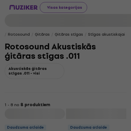
Visas kategorijas
Rotosound
Ģitāras
Ģitāras stīgas
Stīgas akustiskajai ģi
Rotosound Akustiskās
ģitāras stīgas .011
Akustiskās ģitāras
stīgas .011 - visi
1 - 8 no
8 produktiem
Filtrs
Daudzuma atlaide
Daudzuma atlaide