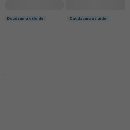
Filtrs
Daudzuma atlaide
Daudzuma atlaide
Daudzuma atlaide
Daudzuma atlaide
Rotosound R10 Roto
Rotosound RH10 Roto
Yellows
Blues
E-ģitāras stīgas
E-ģitāras stīgas
4,5
/5
4,5
/5
5,99 €
5,99 €
Ir noliktavā
Ir noliktavā