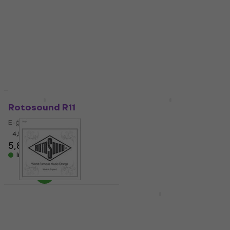
Rotosound NP 009
Rotosound R10-2
Roto Yellows 2-Pack
Viena ģitāras stīga
E-ģitāras stīgas
4,8
/5
1,19 €
4,7
/5
11 €
Ir noliktavā
Ir noliktavā
Daudzuma atlaide
Daudzuma atlaide
Rotosound R11
Rotosound RH9 Roto
Oranges
E-ģitāras stīgas
E-ģitāras stīgas
4,5
/5
5,89 €
4,6
/5
5,89 €
Ir noliktavā
Ir noliktavā
Daudzuma atlaide
Rotosound NP 010
Rotosound NXA 11
Viena ģitāras stīga
Ģitāras stīgas
4,5
/5
4
/5