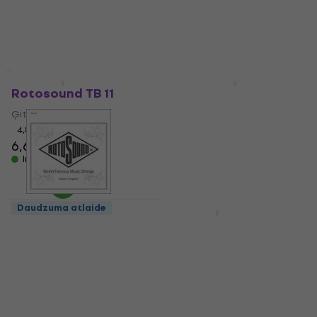
Ir noliktavā
Daudzuma atlaide
Daudzuma atlaide
Rotosound TB 11
Rotosound PN 10
Ģitāras stīgas
E-ģitāras stīgas
4,8
/5
4,9
/5
6,60 €
7,90 €
ar kodu
MUZMUZ-
Ir noliktavā
20
9,99 €
Ir noliktavā
Daudzuma atlaide
Rotosound NP 013
Rotosound BS 10
Viena ģitāras stīga
E-ģitāras stīgas
4,8
/5
5
/5
1,49 €
1,59 €
7,60 €
Ir noliktavā
Ir noliktavā