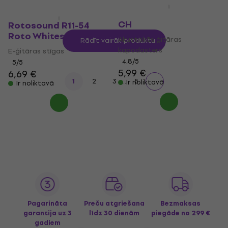
Rotosound GC-200-
CH
Rotosound R11-54
Roto Whites
Akustiskās ģitāras
Rādīt vairāk produktu
kapodasters
E-ģitāras stīgas
4,8
/5
5
/5
5,99 €
6,69 €
...
1
2
3
5
Ir noliktavā
Ir noliktavā
Pagarināta
Preču atgriešana
Bezmaksas
garantija uz 3
līdz 30 dienām
piegāde
no 299 €
gadiem