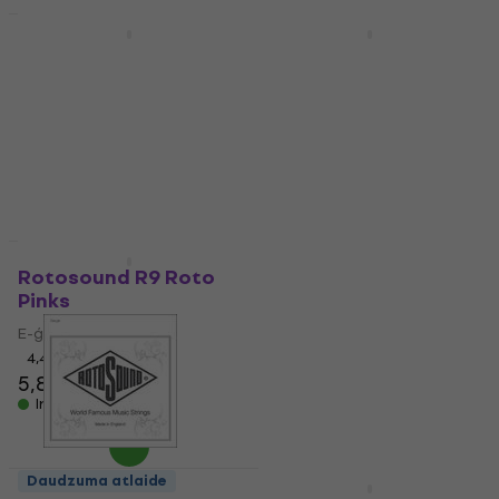
Daudzuma atlaide
Daudzuma atlaide
Rotosound JK11
Rotosound JK10
Jumbo King
Jumbo King
Ģitāras stīgas
Ģitāras stīgas
4,5
/5
4,4
/5
7,69 €
7,59 €
Ir noliktavā
Ir noliktavā
Daudzuma atlaide
Daudzuma atlaide
Rotosound R9 Roto
Rotosound JK9
Pinks
Jumbo King
E-ģitāras stīgas
Ģitāras stīgas
4,4
/5
4,6
/5
5,89 €
7,69 €
Ir noliktavā
Ir noliktavā
Daudzuma atlaide
Daudzuma atlaide