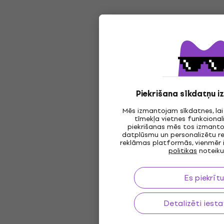
Piekrišana sīkdatņu 
Mēs izmantojam sīkdatnes, la
tīmekļa vietnes funkcionali
piekrišanas mēs tos izmantoj
datplūsmu un personalizētu r
reklāmas platformās, vienmēr 
politikas
noteik
Es piekrītu
Detalizēti iesta