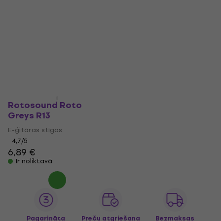
Rotosound Roto
Greys R13
E-ģitāras stīgas
4,7
/5
6,89 €
Ir noliktavā
Pagarināta
Preču atgriešana
Bezmaksas