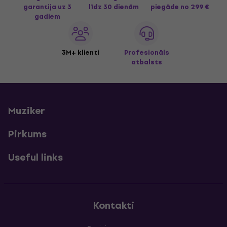
garantija uz 3
līdz 30 dienām
piegāde
no 299 €
gadiem
3M+ klienti
Profesionāls
atbalsts
Muziker
Pirkums
Useful links
Kontakti