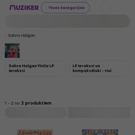
Visas kategorijas
Sahra Halgan
Sahra Halgan Vinila LP
LP ieraksti un
ieraksti
kompaktdiski - visi
1 - 2 no
2 produktiem
Filtrs