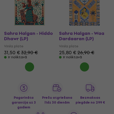
Sahra Halgan - Hiddo
Sahra Halgan - Waa
Dhawr (LP)
Dardaaran (LP)
Vinila plate
Vinila plate
31,50 €
32,90 €
25,80 €
26,90 €
Ir noliktavā
Ir noliktavā
Pagarināta
Preču atgriešana
Bezmaksas
garantija uz 3
līdz 30 dienām
piegāde
no 299 €
gadiem