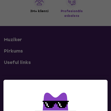
3M+ klienti
Profesionāls
atbalsts
Muziker
Pirkums
Useful links
Kontakti
Sazinies ar mums