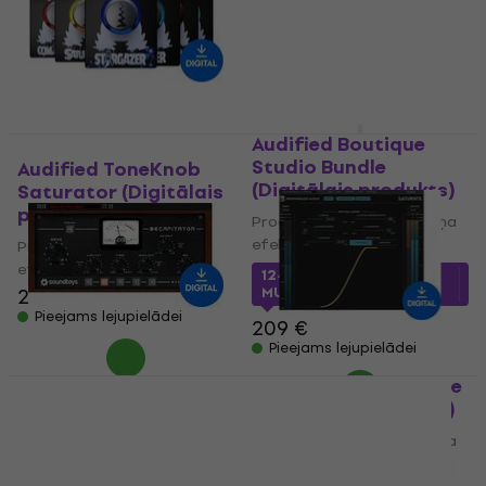
Audified Boutique
Studio Bundle
Audified ToneKnob
(Digitālais produkts)
Saturator (Digitālais
produkts)
Programmatūras spraudņa
efektu procesors
Programmatūras spraudņa
efektu procesors
124,03 €
ar kodu
26,70 €
28 €
MUZMUZ-40
Pieejams lejupielādei
209 €
Pieejams lejupielādei
SoundToys
Newfangled Saturate
Decapitator 5
(Digitālais produkts)
(Digitālais produkts)
Programmatūras spraudņa
Programmatūras spraudņa
efektu procesors