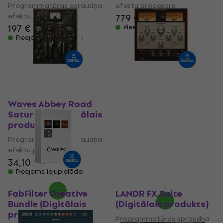
Programmatūras spraudņa
efektu procesors
efektu procesors
779 €
799 €
197 €
200 €
Pieejams lejupielādei
Pieejams lejupielādei
Waves Abbey Road
PSP Audioware
Saturator (Digitālais
Saturator (Digitālais
produkts)
produkts)
Programmatūras spraudņa
Programmatūras spraudņa
efektu procesors
efektu procesors
34,10 €
5
/5
91,40 €
Pieejams lejupielādei
Pieejams lejupielādei
FabFilter Creative
LANDR FX Suite
Bundle (Digitālais
(Digitālais produkts)
produkts)
Programmatūras spraudņa