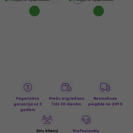
Pagarināta
Preču atgriešana
Bezmaksas
garantija uz 3
līdz 30 dienām
piegāde
no 299 €
gadiem
3M+ klienti
Profesionāls