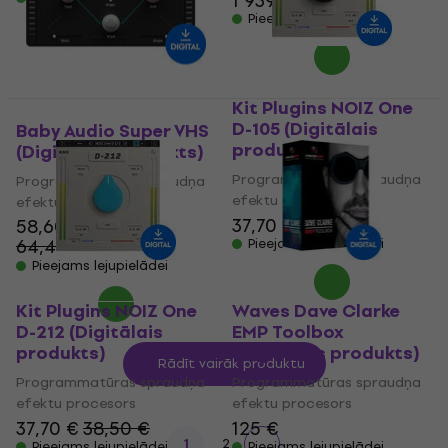
1 939 €
Pieejams lejupielādei
Kit Plugins NOIZ One
D-105 (Digitālais
Baby Audio Super VHS
produkts)
(Digitālais produkts)
Programmatūras spraudņa
Programmatūras spraudņa
efektu procesors
efektu procesors
37,70 €
38,50 €
58,60 €
64,40 €
Pieejams lejupielādei
- 9 %
Pieejams lejupielādei
Kit Plugins NOIZ One
Waves Dave Clarke
D-212 (Digitālais
EMP Toolbox
produkts)
(Digitālais produkts)
Rādīt vairāk produktu
Programmatūras spraudņa
Programmatūras spraudņa
efektu procesors
efektu procesors
37,70 €
38,50 €
125 €
1
2
Pieejams lejupielādei
Pieejams lejupielādei