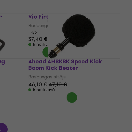
22,90 €
Ir noliktavā
c
Vic Firth VKB5
Basbungas sitējs
4
/5
37,40 €
Ir noliktavā
0g
Ahead AHSKBK Speed Kick
Boom Kick Beater
Basbungas sitējs
46,10 €
47,10 €
Ir noliktavā
u