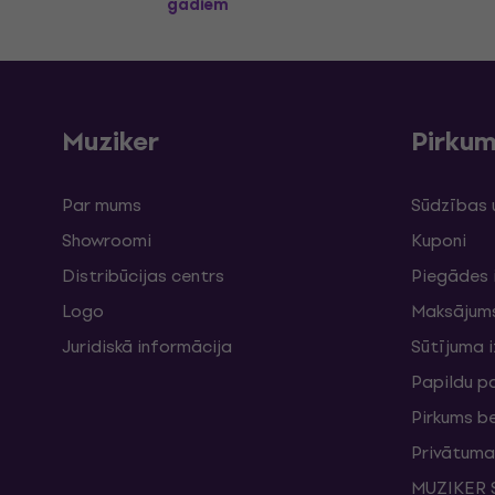
gadiem
Muziker
Pirku
Par mums
Sūdzības 
Showroomi
Kuponi
Distribūcijas centrs
Piegādes 
Logo
Maksājum
Juridiskā informācija
Sūtījuma 
Papildu p
Pirkums b
Privātuma 
MUZIKER S