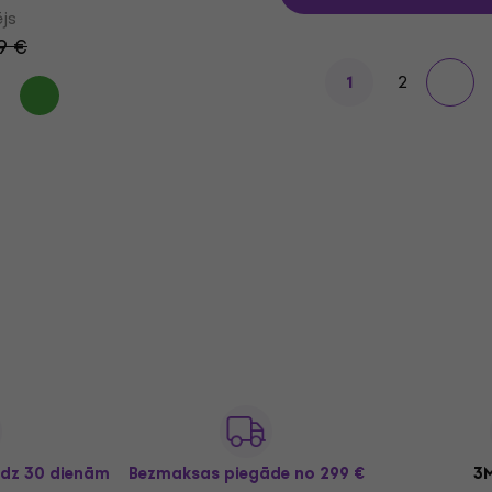
js
9 €
2
1
īdz 30 dienām
Bezmaksas piegāde
no 299 €
3M