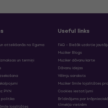
ms
Useful links
un atteikšanās no līguma
FAQ – Biežāk uzdotie jautāj
Muziker Blogs
izmaksas un termiņi
Muziker dāvanu karte
s
Dāvanu idejas
izsekošana
Vēlmju saraksts
akalpojumi
Muziker Smile lojalitātes 
ez PVN
Cookies iestatījumi
politika
Brīdinājums par krāpniecis
tīmekļa vietnēm
mile lojalitātes