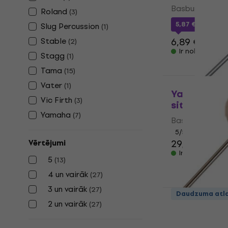
Basbungas sitē
Roland
(
3
)
5,87 €
ar kodu
Slug Percussion
(
1
)
Stable
6,89 €
(
2
)
Ir noliktavā
Stagg
(
1
)
Tama
(
15
)
Vater
(
1
)
Yamaha BT
Vic Firth
(
3
)
sitējs
Yamaha
(
7
)
Basbungas sitē
5
/5
29,90 €
Vērtējumi
Ir noliktavā
5
(
13
)
4 un vairāk
(
27
)
3 un vairāk
(
27
)
Vater VBVB
Daudzuma atl
2 un vairāk
(
27
)
Basbungas sitē
5
/5