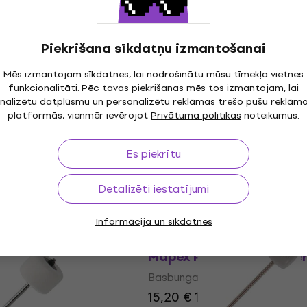
4,1
/5
js
26 €
ar kodu
MUZMUZ-5
MUZMUZ-25
Piekrišana sīkdatņu izmantošanai
27,90 €
Ir noliktavā
Mēs izmantojam sīkdatnes, lai nodrošinātu mūsu tīmekļa vietnes
funkcionalitāti. Pēc tavas piekrišanas mēs tos izmantojam, lai
nalizētu datplūsmu un personalizētu reklāmas trešo pušu reklām
platformās, vienmēr ievērojot
Privātuma politikas
noteikumus.
Darījums
01 Round Beater
Tama CB90FH Iron Cobra
Head
Es piekrītu
js
Basbungas sitējs
4,8
/5
Detalizēti iestatījumi
18,70 €
ar kodu
MUZMUZ-5
Informācija un sīkdatnes
19,90 €
0QB
aide
Ir noliktavā
Mapex P600-515A Beater
js
Basbungas sitējs
15,20 €
17,50 €
- 13 %