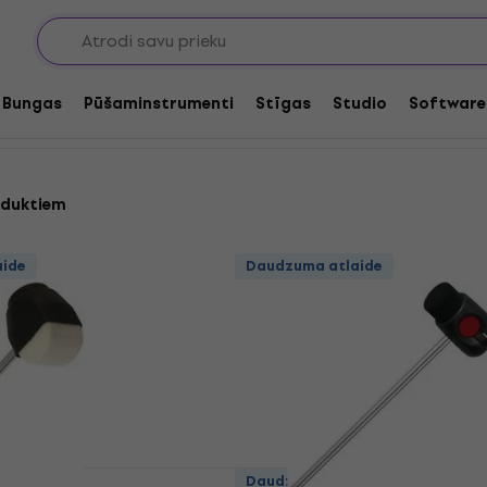
es daļas
Sitēji/āmuri
Bungas
Pūšaminstrumenti
Stīgas
Studio
Software
oduktiem
aide
Daudzuma atlaide
aide
Daudzuma atlaide