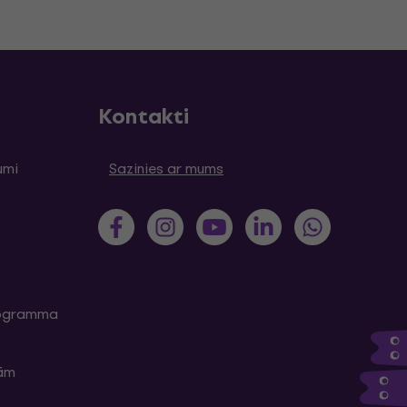
Kontakti
umi
Sazinies ar mums
programma
kām