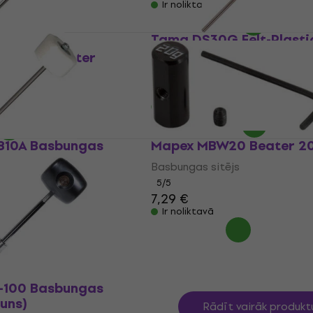
Ir noliktavā
Tama DS30G Felt-Plasti
Beater
10 Felt Beater
Basbungas sitējs
js
23,90 €
Ir noliktavā
810A Basbungas
Mapex MBW20 Beater 2
Basbungas sitējs
js
5
/5
7,29 €
0 €
Ir noliktavā
-100 Basbungas
auns)
Rādīt vairāk produkt