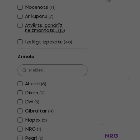
Stable GJ-
Nocenots
(
11
)
Basbungas sitē
Ar kuponu
(
7
)
4,6
/5
Atvērts, gandrīz
8,19 €
neizmantots...
(
15
)
Ir noliktavā
Izslēgt izpakotu
(
48
)
Zīmols
Daudzuma atl
Roland KDB
Basbungas sitē
Ahead
(
8
)
5
/5
Dixon
(
2
)
20,40 €
DW
(
5
)
Ir noliktavā
Gibraltar
(
4
)
Mapex
(
5
)
NRG
Daudzuma atl
(
1
)
NRG BT 202
Pearl
(
5
)