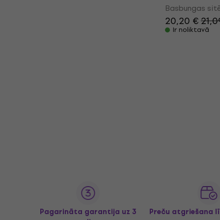
Basbungas sitē
20,20 €
21,0
Ir noliktavā
Pagarināta garantija uz 3
Preču atgriešana l