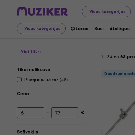
Mūzikas instrumenti
Bungas
Bungu aparatūras rezerv
Visas kategorijas
Sitēji/āmuri
Ģitāras
Basi
Atslēgas
Visas kategorijas
Visi filtri
1 - 34 no
63 pr
Tikai noliktavā
Daudzuma atl
Pieejams uzreiz
(
48
)
Cena
-
€
Minimālā cena
Maksimālā cena
Stāvoklis
Daudzuma atl