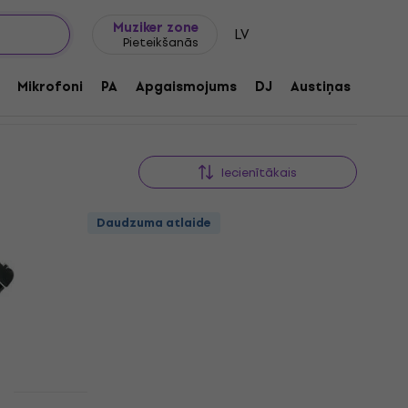
Dāvanu idejas
FAQ
Muziker Blogs
Muziker zone
LV
Pieteikšanās
Mikrofoni
PA
Apgaismojums
DJ
Austiņas
Audio
Iecienītākais
Daudzuma atlaide