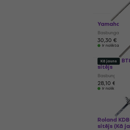
Yamaha BT9
Basbungas sitē
30,30 €
Ir noliktavā
Yamaha BT
Kā jauns
sitējs
Basbungas sitē
28,10 €
29,6
Ir noliktavā
Roland KDB
sitējs (Kā j