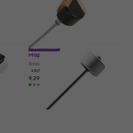
Beater
Basbungas sitējs
5
/5
20,70 €
Ir noliktavā
HAPPY HOUR
Mapex 4680-515A
Basbungas sitējs
4,8
/5
9,29 €
11,40 €
- 19 %
Ir noliktavā
Stagg PB-2-HP Bass Drum
bass
Beater