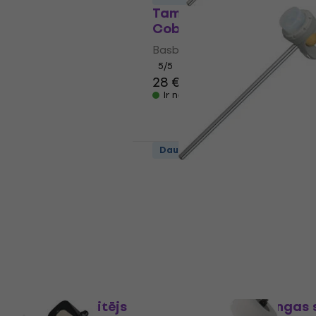
02 Beater
Tama CB900PS Power-St
Cobra Felt Basbungas si
js
Basbungas sitējs
5
/5
28 €
Ir noliktavā
aide
Daudzuma atlaide
-100
Tama Bass Drum Beater
Strike Cobra Rubber C
js
Basbungas sitējs
28 €
ar kodu
MUZMUZ-5
29,90 €
Ir noliktavā
aide
5 Basbungas sitējs
Dixon PPB-2 Basbungas s