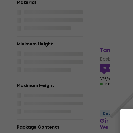
39 €
Material
Ir noliktavā
Daudzuma atl
Minimum Height
Tama BSQ5S
Basbungas sitē
28 €
ar kodu
M
29,90 €
Ir noliktavā
Maximum Height
Daudzuma atl
Gibraltar S
Weight Bas
Package Contents