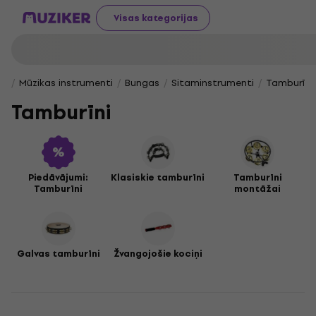
Visas kategorijas
Mūzikas instrumenti
Bungas
Sitaminstrumenti
Tamburīni
Tamburīni
Piedāvājumi:
Klasiskie tamburīni
Tamburīni
Tamburīni
montāžai
Galvas tamburīni
Žvangojošie kociņi