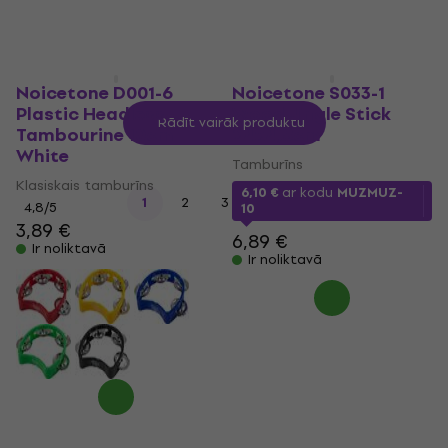
Noicetone D001-6
Noicetone S033-1
Plastic Headless
Wood Jingle Stick
Rādīt vairāk produktu
Tambourine 10cm
24x4,8cm
White
Tamburīns
Klasiskais tamburīns
6,10 €
ar kodu
MUZMUZ-
...
1
2
3
5
4,8
/5
10
3,89 €
6,89 €
Ir noliktavā
Ir noliktavā