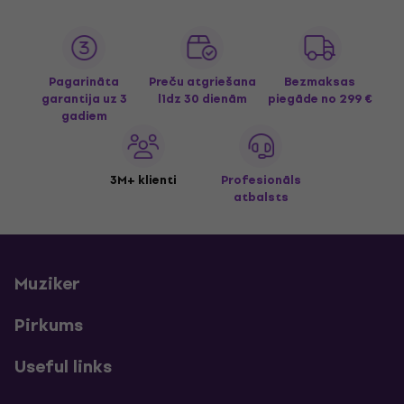
Pagarināta
Preču atgriešana
Bezmaksas
garantija uz 3
līdz 30 dienām
piegāde
no 299 €
gadiem
3M+ klienti
Profesionāls
atbalsts
Muziker
Pirkums
Useful links