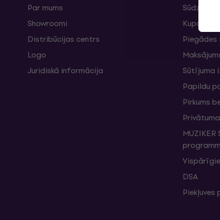
Par mums
Sūdzības 
Showroomi
Kuponi
Distribūcijas centrs
Piegādes 
Logo
Maksājum
Juridiskā informācija
Sūtījuma 
Papildu p
Pirkums b
Privātuma 
MUZIKER S
programma
Vispārīgie
DSA
Piekļuves