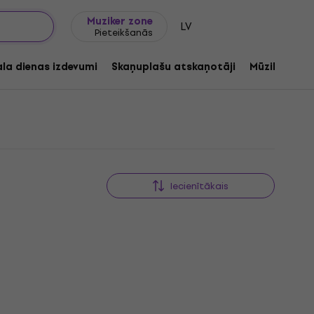
Dāvanu idejas
FAQ
Muziker Blogs
Muziker zone
LV
Pieteikšanās
ala dienas izdevumi
Skaņuplašu atskaņotāji
Mūzikas ats
Iecienītākais