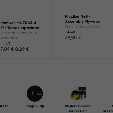
Muziker Self-
Assembly Plywood
Muziker MUZR63-4
Record Storage
Vinila ierakstu kaste
Tīrīšanas lupatiņas
Crate with wheels
4,4
/5
LP ierakstiem
Tīrīšanas lupatiņas LP
39,90 €
ierakstiem
4,4
/5
7,89 €
8,29 €
urētāji
Slippaklāji
Piederumi vinila
ierakstiem
atska