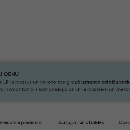
KU CENU
s LP ierakstus un ievieto tos grozā
izmanto atlaižu kod
 var izmantot arī kombinācijā ar LP ierakstiem un merc
eteicamie piederumi
Jautājumi un atbildes
Doku