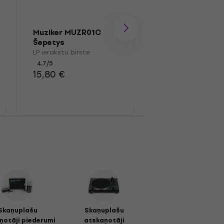
Muziker MUZR01C
Muziker Wooden
Šepetys
Carbon Fiber R
Brush
LP ierakstu birste
LP ierakstu birste
4,7
/5
4,7
/5
15,80 €
12,90 €
Skaņuplašu
Skaņuplašu
ņotāji piederumi
atskaņotāji