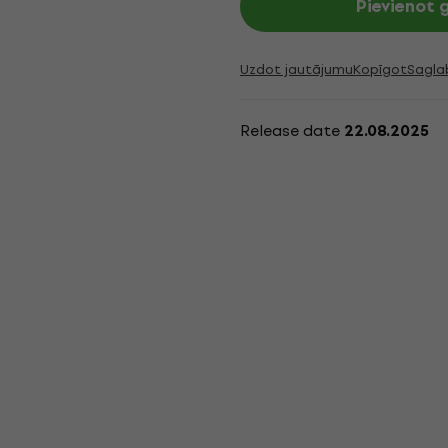
Pievienot
Uzdot jautājumu
Kopīgot
Sagla
Release date
22.08.2025