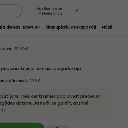
Dāvanu idejas
FAQ
Muziker Blogs
Muziker zone
LV
Pieteikšanās
 Mirra (LP)
ala dienas izdevumi
Skaņuplašu atskaņotāji
Mūzikas ats
dukta kods:
1258133
 cena: 31,90 €
ts pēc pasūtījuma no mūsu piegādātāja.
jums pārsniedz 299 €
sūtījumu, mēs centīsimies papildināt preces un
iegādes datumu. Ja nevēlies gaidīt, atzīmē
(4)
.