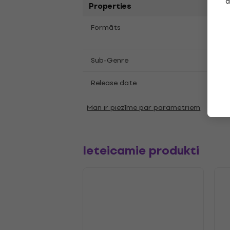
a
Properties
LP
12
Formāts
,
Folk
Sub-Genre
Release date
22.0
Man ir piezīme par parametriem
Ieteicamie produkti