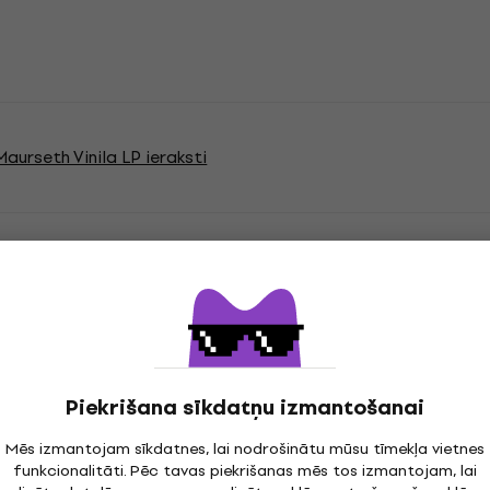
aurseth Vinila LP ieraksti
jas
Piekrišana sīkdatņu izmantošanai
cord
Mēs izmantojam sīkdatnes, lai nodrošinātu mūsu tīmekļa vietnes
funkcionalitāti. Pēc tavas piekrišanas mēs tos izmantojam, lai