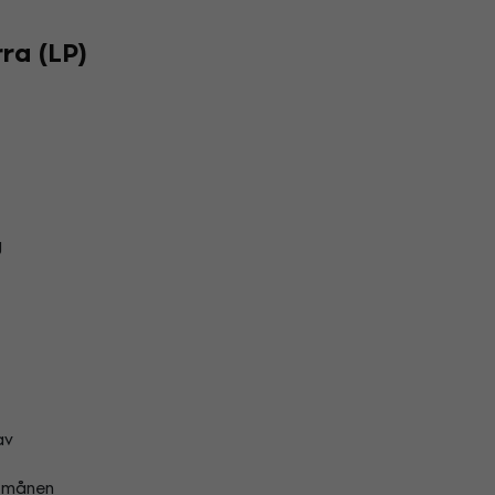
ra (LP)
g
av
r månen