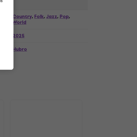
as
Country
Folk
Jazz
Pop
,
,
,
,
World
2025
Hubro