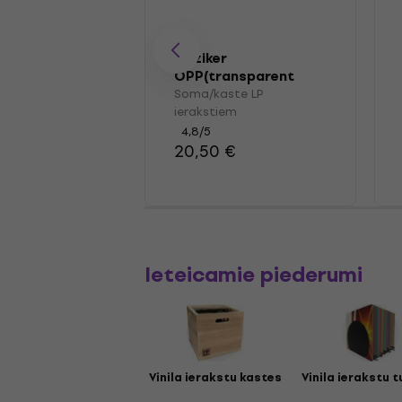
Muziker
OPP(transparent
plastic) Vinyl Record
Soma/kaste LP
Outer Sleeve Pack
ierakstiem
100
4,8
/5
20,50 €
Ieteicamie piederumi
Vinila ierakstu kastes
Vinila ierakstu t