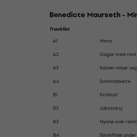
Benedicte Maurseth - Mir
Tracklist
A1
Mirra
A2
Dagar med vind
A3
Kalven reiser se
A4
Sommarbeite
B1
Kvitkrull
B2
Jaktmarsj
B3
Nysnø over reinl
B4
Simleflokk unde