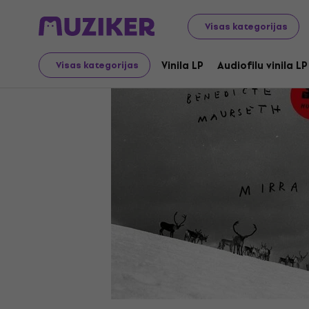
LP ieraksti un kompaktdiski
Vinila LP
Visas kategorijas
Vinila LP
Audiofilu vinila LP
Visas kategorijas