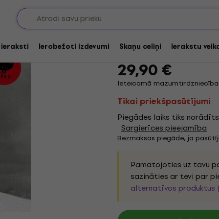
Benedicte Maurseth -
 ieraksti
Ierobežoti izdevumi
Skaņu celiņi
Ierakstu veik
Zīmols:
Benedicte Maurseth
Pro
29,90 €
Ieteicamā mazumtirdzniecības
Tikai priekšpasūtījumi
Piegādes laiks tiks norādī
Sargierīces pieejamība
Bezmaksas piegāde, ja pasūtī
Pamatojoties uz tavu pa
sazināties ar tevi par p
alternatīvos produktus 