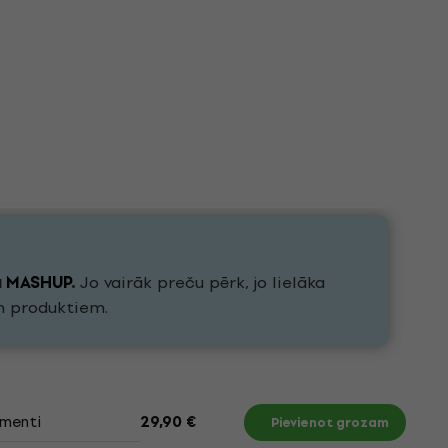
u
MASHUP
.
Jo vairāk preču pērk, jo lielāka
h produktiem.
menti
29,90 €
Pievienot grozam