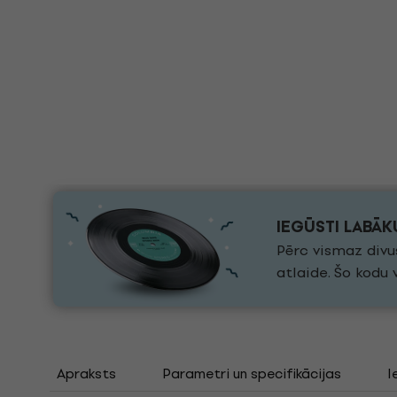
IEGŪSTI LABĀ
Pērc vismaz divu
atlaide. Šo kodu
Apraksts
Parametri un specifikācijas
I