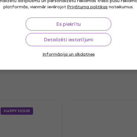
nalizētu datplūsmu un personalizētu reklāmas trešo pušu reklām
platformās, vienmēr ievērojot
Privātuma politikas
noteikumus.
"
Genre
Es piekrītu
Release year
Detalizēti iestatījumi
8.2025
Label
Informācija un sīkdatnes
HAPPY HOUR