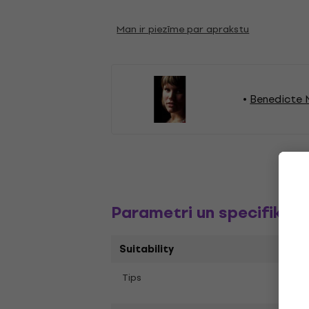
Man ir piezīme par aprakstu
Benedicte M
Parametri un specifikāci
Suitability
Tips
LP re