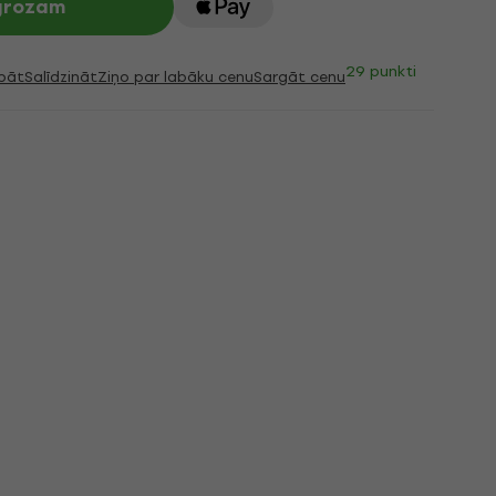
 grozam
29 punkti
bāt
Salīdzināt
Ziņo par labāku cenu
Sargāt cenu