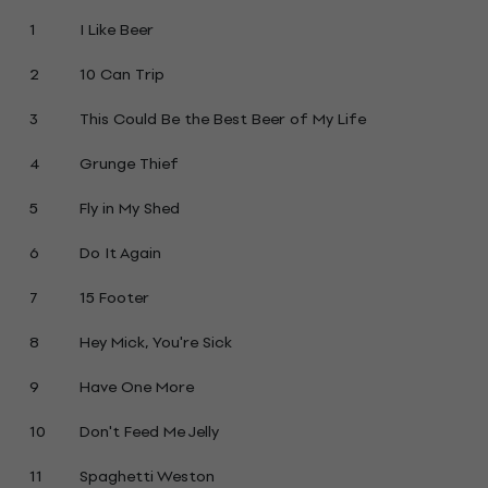
1
I Like Beer
2
10 Can Trip
3
This Could Be the Best Beer of My Life
4
Grunge Thief
5
Fly in My Shed
6
Do It Again
7
15 Footer
8
Hey Mick, You're Sick
9
Have One More
10
Don't Feed Me Jelly
11
Spaghetti Weston