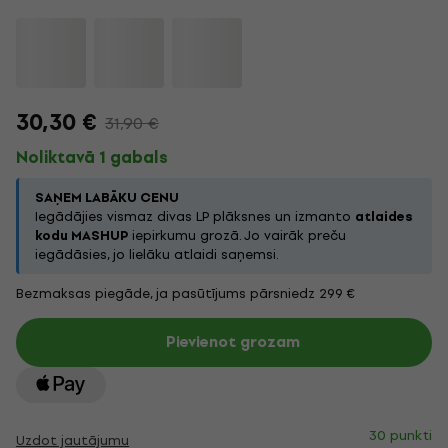
30,30 €
31,90 €
Noliktavā 1 gabals
SAŅEM LABĀKU CENU
Iegādājies vismaz divas LP plāksnes un izmanto
atlaides
kodu MASHUP
iepirkumu grozā. Jo vairāk preču
iegādāsies, jo lielāku atlaidi saņemsi.
Bezmaksas piegāde, ja pasūtījums pārsniedz 299 €
Pievienot grozam
30 punkti
Uzdot jautājumu