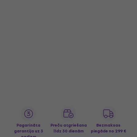
Pagarināta
Preču atgriešana
Bezmaksas
garantija uz 3
līdz 30 dienām
piegāde
no 299 €
gadiem