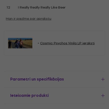
12
I Really Really Really Like Beer
Man ir piezīme par aprakstu
Cosmic Psychos Vinila LP ieraksti
Parametri un specifikācijas
Ieteicamie produkti