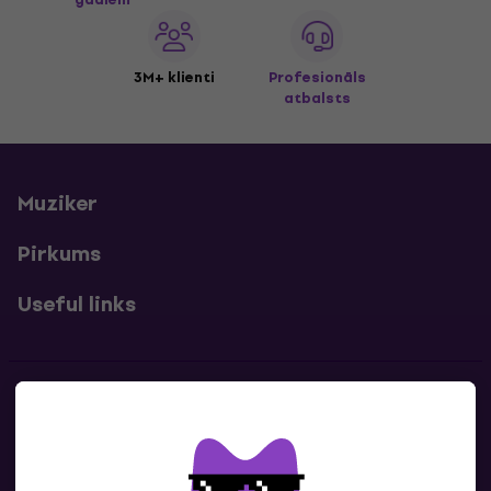
3M+ klienti
Profesionāls
atbalsts
Muziker
Pirkums
Useful links
Kontakti
Sazinies ar mums