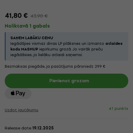
41,80 €
43,90 €
Noliktavā 1 gabals
SAŅEM LABĀKU CENU
Iegādājies vismaz divas LP plāksnes un izmanto
atlaides
kodu MASHUP
iepirkumu grozā. Jo vairāk preču
iegādāsies, jo lielāku atlaidi saņemsi.
Bezmaksas piegāde, ja pasūtījums pārsniedz 299 €
Pievienot grozam
41 punkts
Uzdot jautājumu
Release date
19.12.2025