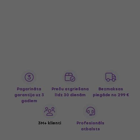
Pagarināta
Preču atgriešana
Bezmaksas
garantija uz 3
līdz 30 dienām
piegāde
no 299 €
gadiem
3M+ klienti
Profesionāls
atbalsts