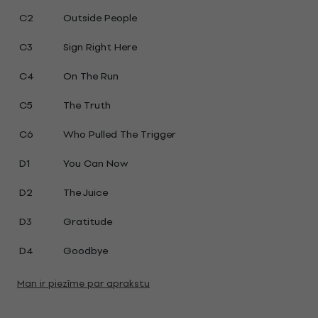
C2
Outside People
C3
Sign Right Here
C4
On The Run
C5
The Truth
C6
Who Pulled The Trigger
D1
You Can Now
D2
The Juice
D3
Gratitude
D4
Goodbye
Man ir piezīme par aprakstu