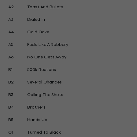
A2
Toast And Bullets
A3
Dialed In
A4
Gold Coke
A5
Feels Like A Robbery
A6
No One Gets Away
B1
500k Reasons
B2
Several Chances
B3
Calling The Shots
B4
Brothers
B5
Hands Up
C1
Turned To Black