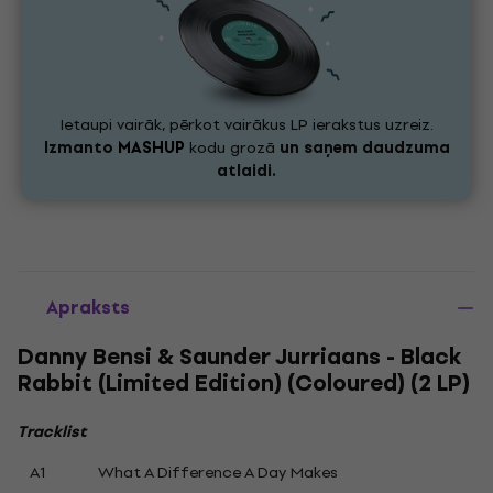
Ietaupi vairāk, pērkot vairākus LP ierakstus uzreiz.
Izmanto
MASHUP
kodu grozā
un saņem daudzuma
atlaidi.
Apraksts
Danny Bensi & Saunder Jurriaans - Black
Rabbit (Limited Edition) (Coloured) (2 LP)
Tracklist
A1
What A Difference A Day Makes