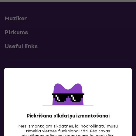
Muziker
Pirkums
Useful links
Kontakti
Sazinies ar mums
Piekrišana sīkdatņu izmantošanai
Mēs izmantojam sīkdatnes, lai nodrošinātu mūsu
tīmekļa vietnes funkcionalitāti. Pēc tavas
piekrišanas mēs tos izmantojam, lai analizētu