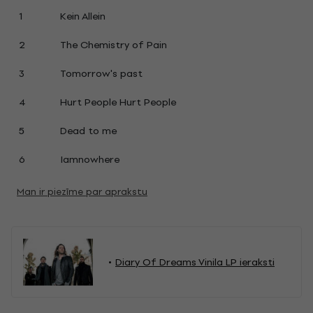
1
Kein Allein
2
The Chemistry of Pain
3
Tomorrow's past
4
Hurt People Hurt People
5
Dead to me
6
Iamnowhere
Man ir piezīme par aprakstu
Diary Of Dreams Vinila LP ieraksti