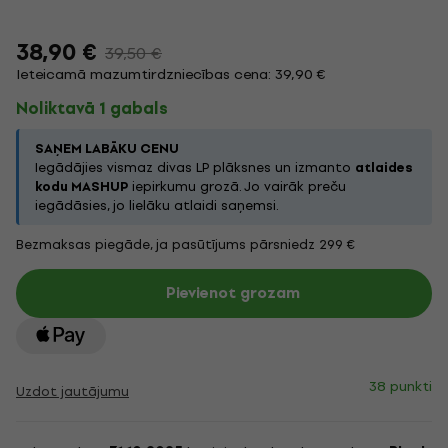
38,90 €
39,50 €
Ieteicamā mazumtirdzniecības cena: 39,90 €
Noliktavā 1 gabals
SAŅEM LABĀKU CENU
Iegādājies vismaz divas LP plāksnes un izmanto
atlaides
kodu MASHUP
iepirkumu grozā. Jo vairāk preču
iegādāsies, jo lielāku atlaidi saņemsi.
Bezmaksas piegāde, ja pasūtījums pārsniedz 299 €
Pievienot grozam
38 punkti
Uzdot jautājumu