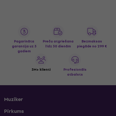
Pagarināta
Preču atgriešana
Bezmaksas
garantija uz 3
līdz 30 dienām
piegāde
no 299 €
gadiem
3M+ klienti
Profesionāls
atbalsts
Muziker
Pirkums