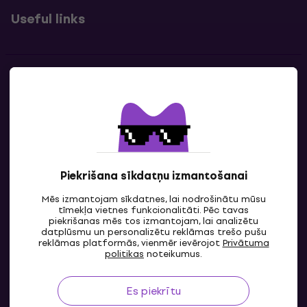
Useful links
Kontakti
Sazinies ar mums
Piekrišana sīkdatņu izmantošanai
Mēs izmantojam sīkdatnes, lai nodrošinātu mūsu
tīmekļa vietnes funkcionalitāti. Pēc tavas
piekrišanas mēs tos izmantojam, lai analizētu
datplūsmu un personalizētu reklāmas trešo pušu
reklāmas platformās, vienmēr ievērojot
Privātuma
LV
politikas
noteikumus.
Es piekrītu