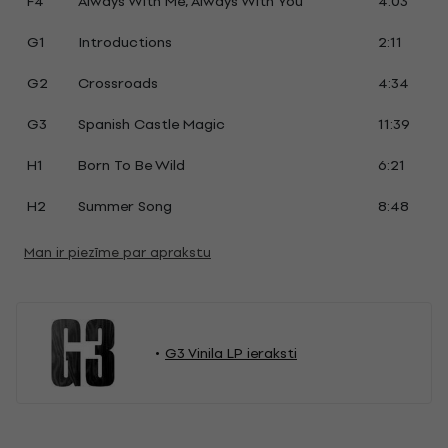
F4
Always With Me, Always With You
4:03
G1
Introductions
2:11
G2
Crossroads
4:34
G3
Spanish Castle Magic
11:39
H1
Born To Be Wild
6:21
H2
Summer Song
8:48
Man ir piezīme par aprakstu
G3 Vinila LP ieraksti