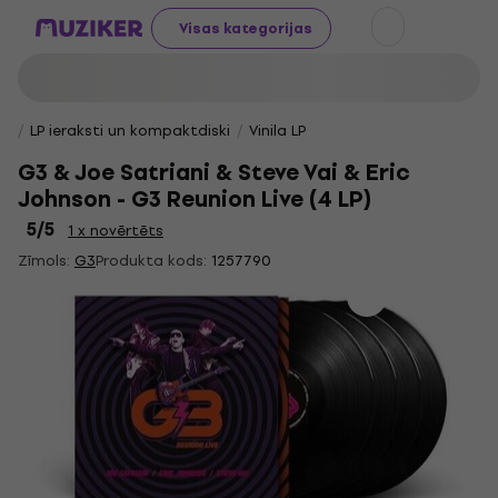
Visas kategorijas
LP ieraksti un kompaktdiski
Vinila LP
G3 & Joe Satriani & Steve Vai & Eric
Johnson - G3 Reunion Live (4 LP)
5
/5
1 x novērtēts
Zīmols:
G3
Produkta kods:
1257790