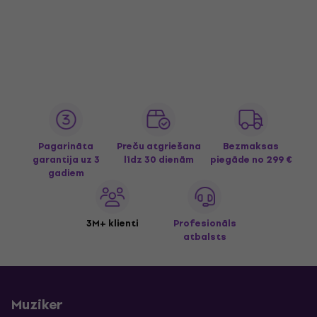
Pagarināta
Preču atgriešana
Bezmaksas
garantija uz 3
līdz 30 dienām
piegāde
no 299 €
gadiem
3M+ klienti
Profesionāls
atbalsts
Muziker