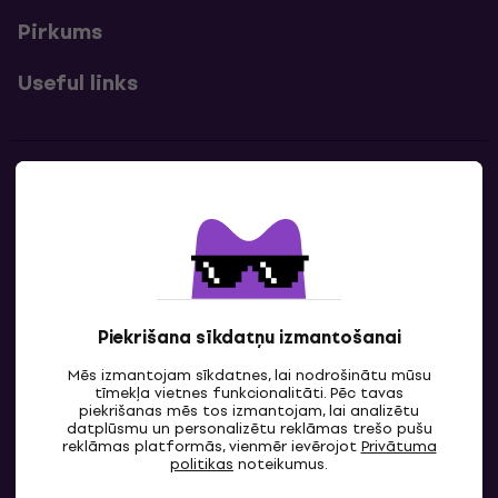
Pirkums
Useful links
Kontakti
Sazinies ar mums
Piekrišana sīkdatņu izmantošanai
Mēs izmantojam sīkdatnes, lai nodrošinātu mūsu
tīmekļa vietnes funkcionalitāti. Pēc tavas
piekrišanas mēs tos izmantojam, lai analizētu
datplūsmu un personalizētu reklāmas trešo pušu
reklāmas platformās, vienmēr ievērojot
Privātuma
LV
politikas
noteikumus.