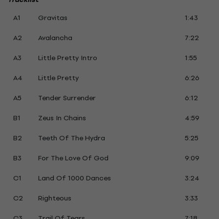
A1
Gravitas
1:43
A2
Avalancha
7:22
A3
Little Pretty Intro
1:55
A4
Little Pretty
6:26
A5
Tender Surrender
6:12
B1
Zeus In Chains
4:59
B2
Teeth Of The Hydra
5:25
B3
For The Love Of God
9:09
C1
Land Of 1000 Dances
3:24
C2
Righteous
3:33
C3
Trail Of Tears
7:18