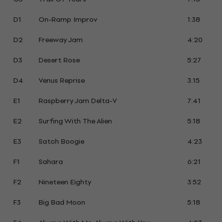
D1
On-Ramp Improv
1:38
D2
Freeway Jam
4:20
D3
Desert Rose
5:27
D4
Venus Reprise
3:15
E1
Raspberry Jam Delta-V
7:41
E2
Surfing With The Alien
5:18
E3
Satch Boogie
4:23
F1
Sahara
6:21
F2
Nineteen Eighty
3:52
F3
Big Bad Moon
5:18