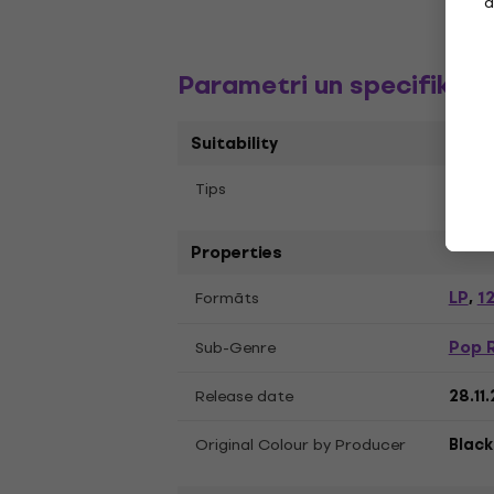
a
Parametri un specifikāci
Suitability
Tips
LP re
Properties
LP
12
Formāts
,
Pop 
Sub-Genre
Release date
28.11
Original Colour by Producer
Black