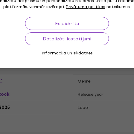
nalizētu datplūsmu un personalizētu reklāmas trešo pušu reklām
platformās, vienmēr ievērojot
Privātuma politikas
noteikumus.
jas
Es piekrītu
Detalizēti iestatījumi
cord, Live
Informācija un sīkdatnes
"
Genre
Rock
Release year
.2025
Label