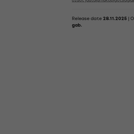
Uzdot jautājumu
Kopīgot
Sagla
Release date
| O
28.11.2025
gab.