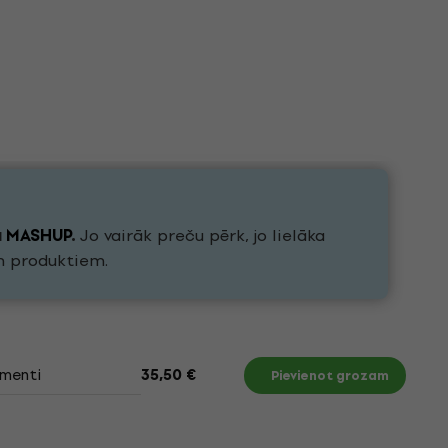
u
MASHUP
.
Jo vairāk preču pērk, jo lielāka
h produktiem.
menti
35,50 €
Pievienot grozam