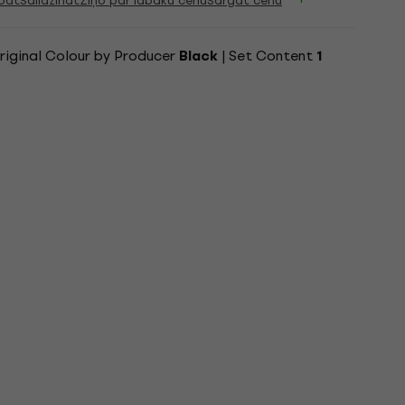
bāt
Salīdzināt
Ziņo par labāku cenu
Sargāt cenu
riginal Colour by Producer
| Set Content
Black
1