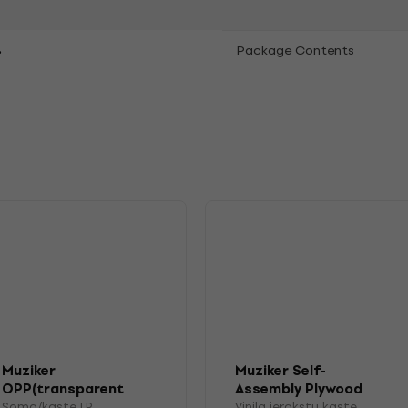
.
Package Contents
Muziker
Muziker Self-
OPP(transparent
Assembly Plywood
plastic) Vinyl Record
Record Storage
Soma/kaste LP
Vinila ierakstu kaste