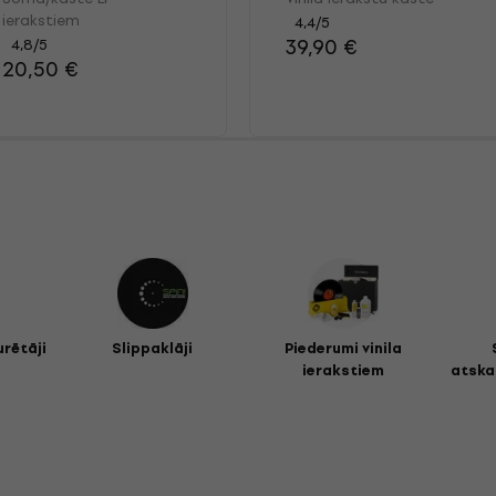
Outer Sleeve Pack
Crate with wheels
ierakstiem
4,4
/5
100
39,90 €
4,8
/5
20,50 €
urētāji
Slippaklāji
Piederumi vinila
ierakstiem
atska