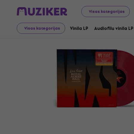
LP ieraksti un kompaktdiski
Vinila LP
Visas kategorijas
Vinila LP
Audiofilu vinila LP
Visas kategorijas