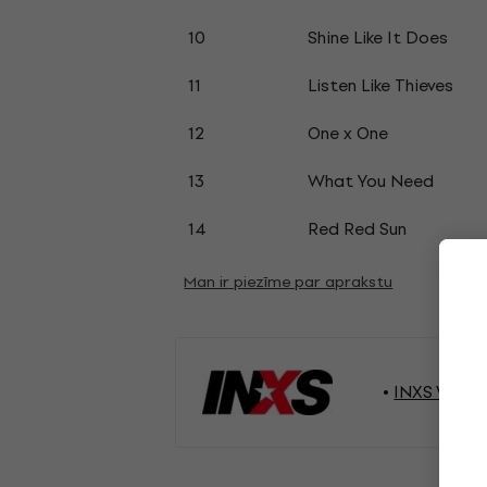
10
Shine Like It Does
11
Listen Like Thieves
12
One x One
13
What You Need
14
Red Red Sun
Man ir piezīme par aprakstu
INXS Vinila 