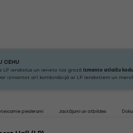
KU CENU
s LP ierakstus un ievieto tos grozā
izmanto atlaižu kod
 var izmantot arī kombinācijā ar LP ierakstiem un merc
eteicamie piederumi
Jautājumi un atbildes
Doku