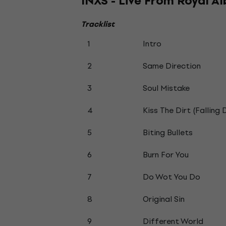
INXS - Live From Royal Al
Tracklist
1
Intro
2
Same Direction
3
Soul Mistake
4
Kiss The Dirt (Falling
5
Biting Bullets
6
Burn For You
7
Do Wot You Do
8
Original Sin
9
Different World