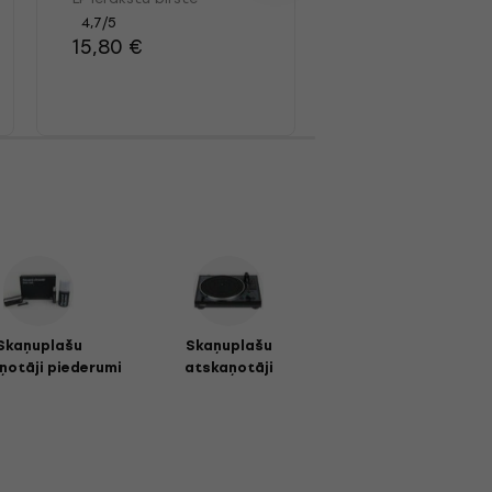
4,7
/5
4,7
/5
15,80 €
12,90 €
Skaņuplašu
Skaņuplašu
ņotāji piederumi
atskaņotāji