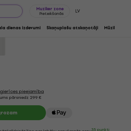
Dāvanu idejas
FAQ
Muziker Blogs
Muziker zone
LV
Pieteikšanās
l Albert Hall (LP)
ala dienas izdevumi
Skaņuplašu atskaņotāji
Mūzikas ats
8055
gierīces pieejamība
jums pārsniedz 299 €
 grozam
35 punkti