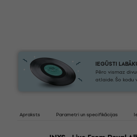
IEGŪSTI LABĀ
Pērc vismaz divu
atlaide. Šo kodu
Apraksts
Parametri un specifikācijas
I