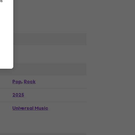
as
Pop
Rock
,
2025
Universal Music