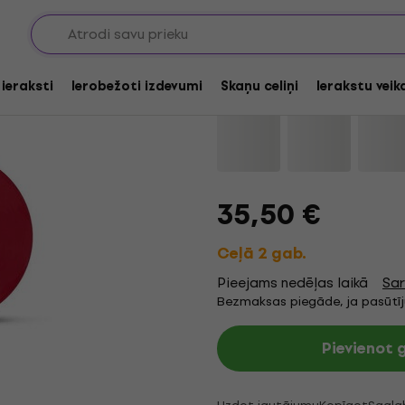
INXS - Live From Roya
 ieraksti
Ierobežoti izdevumi
Skaņu celiņi
Ierakstu veik
Zīmols:
INXS
Produkta kods:
125
35,50 €
Ceļā 2 gab.
Pieejams nedēļas laikā
Sar
Bezmaksas piegāde, ja pasūtī
Pievienot