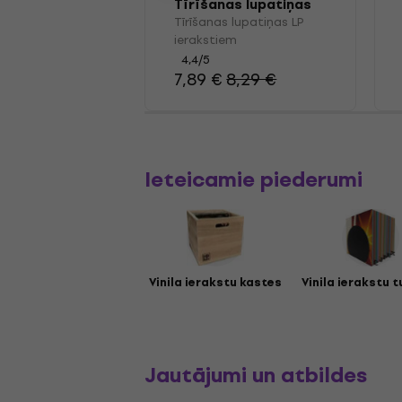
Tīrīšanas lupatiņas
LP ierakstiem
Tīrīšanas lupatiņas LP
ierakstiem
4,4
/5
7,89 €
8,29 €
Ieteicamie piederumi
Vinila ierakstu kastes
Vinila ierakstu t
Jautājumi un atbildes