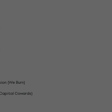
k
l
ion (We Burn)
 Capital Cowards)