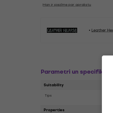
Man ir piezīme par aprakstu
Leather Hea
Parametri un specifikāci
Suitability
Tips
LP re
Properties