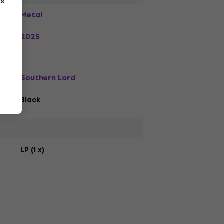
as
Metal
2025
Southern Lord
r
Black
LP (1 x)