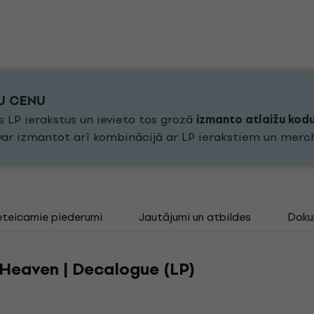
KU CENU
s LP ierakstus un ievieto tos grozā
izmanto atlaižu kod
 var izmantot arī kombinācijā ar LP ierakstiem un merc
eteicamie piederumi
Jautājumi un atbildes
Doku
 Heaven | Decalogue (LP)