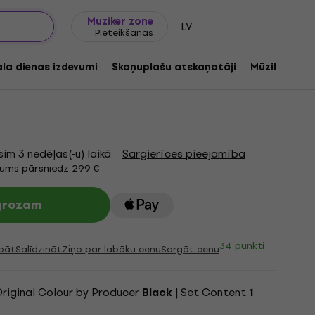
Dāvanu idejas
FAQ
Muziker Blogs
Muziker zone
LV
Pieteikšanās
n In Heaven | Decalogue (LP)
ala dienas izdevumi
Skaņuplašu atskaņotāji
Mūzikas ats
a kods:
1258057
im 3 nedēļas(-u) laikā
Sargierīces pieejamība
jums pārsniedz 299 €
 grozam
34 punkti
bāt
Salīdzināt
Ziņo par labāku cenu
Sargāt cenu
Original Colour by Producer
| Set Content
Black
1