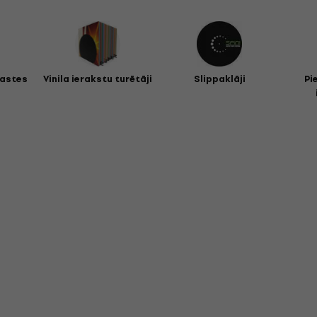
kastes
Vinila ierakstu turētāji
Slippaklāji
Pi