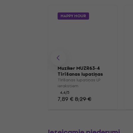
HAPPY HOUR
Muziker MUZR63-4
Tīrīšanas lupatiņas
LP ierakstiem
Tīrīšanas lupatiņas LP
ierakstiem
4,4
/5
7,89 €
8,29 €
Ieteicamie piederumi