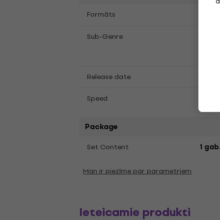
a
LP
12
Formāts
,
Deat
Sub-Genre
Progr
Rock
Release date
24.10
Speed
33 1/
Package
Set Content
1 gab
Man ir piezīme par parametriem
Ieteicamie produkti