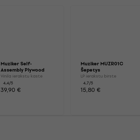
Muziker Self-
Muziker MUZR01C
Assembly Plywood
Šepetys
Record Storage
Vinila ierakstu kaste
LP ierakstu birste
Crate with wheels
4,4
/5
4,7
/5
39,90 €
15,80 €