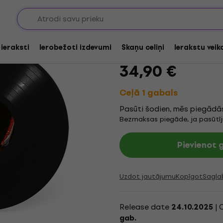
Leather Hearse - Bur
 ieraksti
Ierobežoti izdevumi
Skaņu celiņi
Ierakstu veik
Zīmols:
Leather Hearse
Produkt
34,90 €
Ceļā 1 gabals
Pasūti šodien, mēs piegādās
Bezmaksas piegāde, ja pasūtī
Pievienot
Uzdot jautājumu
Kopīgot
Sagla
Release date
| 
24.10.2025
gab.