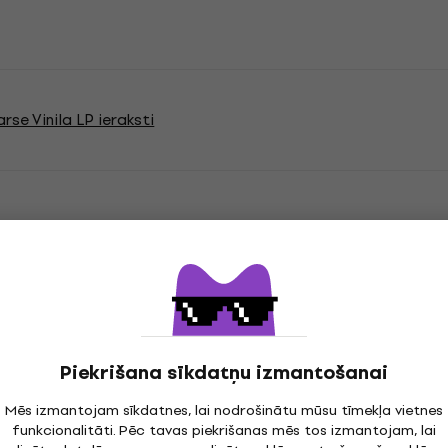
rse Vinila LP ieraksti
jas
Piekrišana sīkdatņu izmantošanai
cord
Mēs izmantojam sīkdatnes, lai nodrošinātu mūsu tīmekļa vietnes
funkcionalitāti. Pēc tavas piekrišanas mēs tos izmantojam, lai