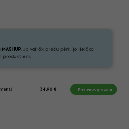
u
MASHUP
.
Jo vairāk preču pērk, jo lielāka
h produktiem.
menti
34,90 €
Pievienot grozam