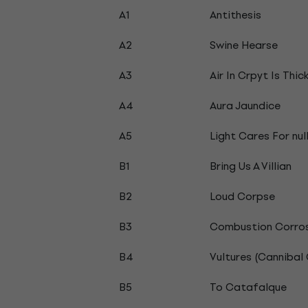
A1
Antithesis
A2
Swine Hearse
A3
Air In Crpyt Is Thic
A4
Aura Jaundice
A5
Light Cares For nul
B1
Bring Us A Villian
B2
Loud Corpse
B3
Combustion Corros
B4
Vultures (Cannibal
B5
To Catafalque