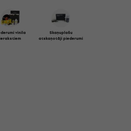
ederumi vinila
Skaņuplašu
ierakstiem
atskaņotāji piederumi