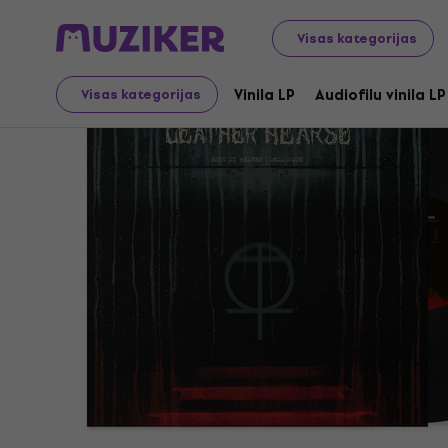
LP ieraksti un kompaktdiski
Vinila LP
Visas kategorijas
Vinila LP
Audiofilu vinila LP
Visas kategorijas