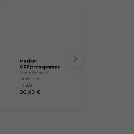
Muziker
Muziker Wooden
OPP(transparent
Carbon Fiber R
plastic) Vinyl Record
Brush
Soma/kaste LP
LP ierakstu birste
Outer Sleeve Pack
ierakstiem
4,7
/5
100
12,90 €
4,8
/5
20,50 €