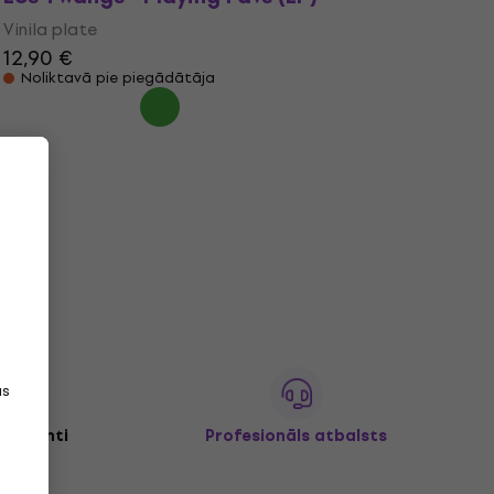
Vinila plate
12,90 €
Noliktavā pie piegādātāja
as
+ klienti
Profesionāls atbalsts