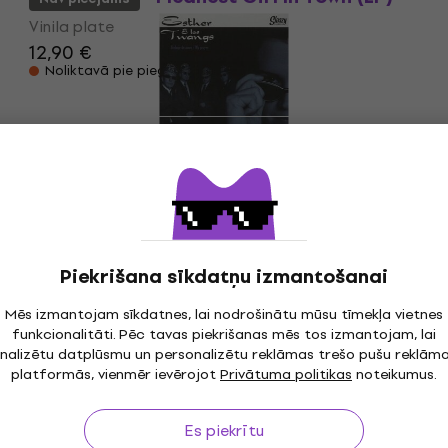
Vinila plate
12,90 €
Noliktavā pie piegādātāja
Los Twangs - Brebaje De Amor / My
Prayer (LP)
Vinila plate
Nav pieejams
Piekrišana sīkdatņu izmantošanai
Mēs izmantojam sīkdatnes, lai nodrošinātu mūsu tīmekļa vietnes
funkcionalitāti. Pēc tavas piekrišanas mēs tos izmantojam, lai
nalizētu datplūsmu un personalizētu reklāmas trešo pušu reklām
platformās, vienmēr ievērojot
Privātuma politikas
noteikumus.
īdz 30 dienām
Bezmaksas piegāde
no 299 €
3M
Es piekrītu