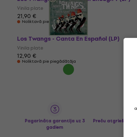
Vinila plate
21,90 €
Noliktavā pie piegādātāja
Los Twangs - Canta En Español (LP)
Vinila plate
12,90 €
Noliktavā pie piegādātāja
a
Pagarināta garantija uz 3
Preču atgriešana l
gadiem