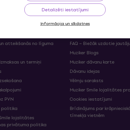
Detalizēti iestatījumi
Informācija un sīkdatnes
ms
Useful links
un atteikšanās no līguma
FAQ – Biežāk uzdotie jautāj
Muziker Blogs
izmaksas un termiņi
Muziker dāvanu karte
s
Dāvanu idejas
izsekošana
Vēlmju saraksts
akalpojumi
Muziker Smile lojalitātes 
ez PVN
Cookies iestatījumi
politika
Brīdinājums par krāpniecis
tīmekļa vietnēm
mile lojalitātes
s privātuma politika