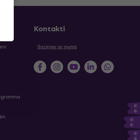
Kontakti
umi
Sazinies ar mums
programma
kām