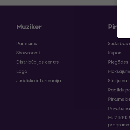
Muziker
Pirku
Par mums
Sūdzības 
Showroomi
Kuponi
Distribūcijas centrs
Piegādes 
Logo
Maksājum
Juridiskā informācija
Sūtījuma 
Papildu p
Pirkums b
Privātuma 
MUZIKER S
programma