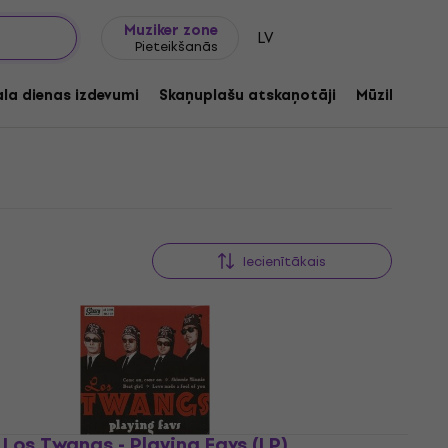
Dāvanu idejas
FAQ
Muziker Blogs
Muziker zone
LV
Pieteikšanās
ala dienas izdevumi
Skaņuplašu atskaņotāji
Mūzikas ats
Iecienītākais
Los Twangs - Playing Favs (LP)