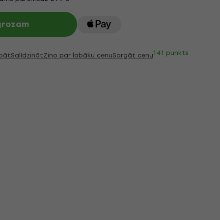
 grozam
141 punkts
bāt
Salīdzināt
Ziņo par labāku cenu
Sargāt cenu