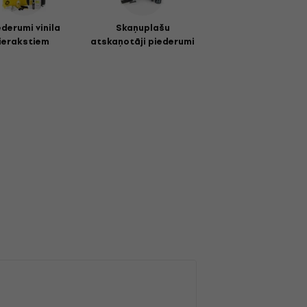
ederumi vinila
Skaņuplašu
ierakstiem
atskaņotāji piederumi