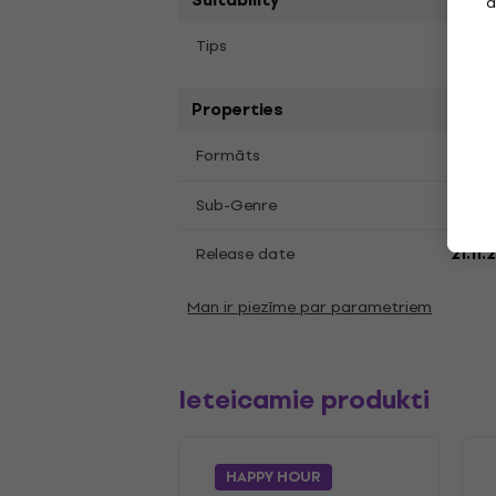
Suitability
a
Tips
LP re
Properties
LP
12
Formāts
,
Jazz
Sub-Genre
Release date
21.11
Man ir piezīme par parametriem
Ieteicamie produkti
HAPPY HOUR