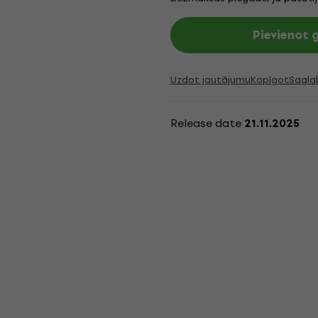
Pievienot
Uzdot jautājumu
Kopīgot
Sagla
Release date
21.11.2025