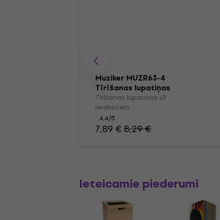
Muziker MUZR63-4
Tīrīšanas lupatiņas
LP ierakstiem
Tīrīšanas lupatiņas LP
ierakstiem
4,4
/5
7,89 €
8,29 €
Ieteicamie piederumi