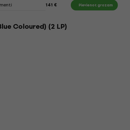
menti
141 €
Pievienot grozam
Blue Coloured) (2 LP)