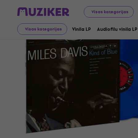
LP ieraksti un kompaktdiski
Vinila LP
Visas kategorijas
Vinila LP
Audiofilu vinila LP
Visas kategorijas