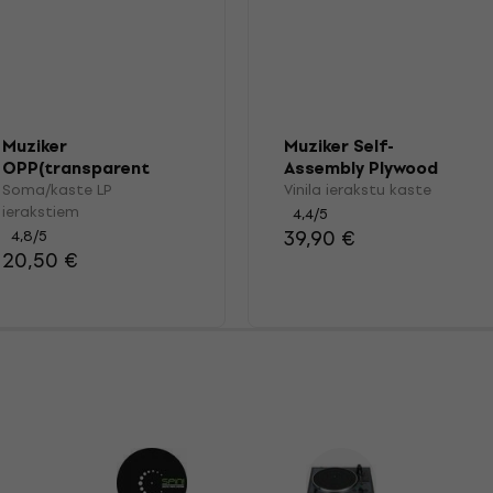
Muziker
Muziker Self-
OPP(transparent
Assembly Plywood
plastic) Vinyl Record
Record Storage
Soma/kaste LP
Vinila ierakstu kaste
Outer Sleeve Pack
Crate with wheels
ierakstiem
4,4
/5
100
39,90 €
4,8
/5
20,50 €