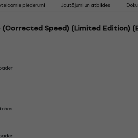
eteicamie piederumi
Jautājumi un atbildes
Doku
e (Corrected Speed) (Limited Edition) (
loader
tches
loader