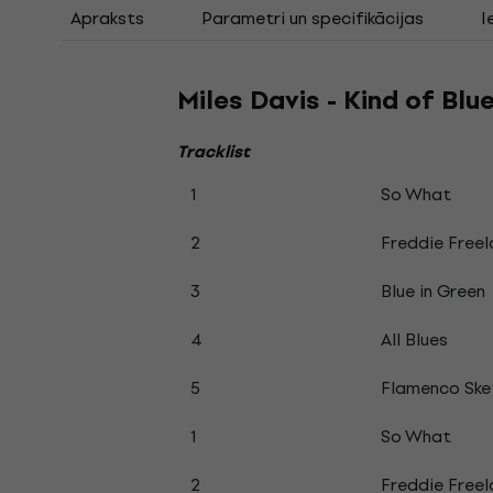
Apraksts
Parametri un specifikācijas
I
Miles Davis - Kind of Blu
Tracklist
1
So What
2
Freddie Free
3
Blue in Green
4
All Blues
5
Flamenco Ske
1
So What
2
Freddie Free