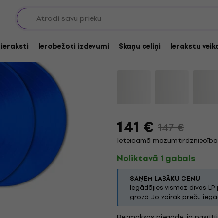
Miles Davis - Kind o
Edition) (Blue Colour
 ieraksti
Ierobežoti izdevumi
Skaņu celiņi
Ierakstu veik
Zīmols:
Miles Davis
Produkta ko
141 €
147 €
Ieteicamā mazumtirdzniecības
Noliktavā 1 gabals
SAŅEM LABĀKU CENU
Iegādājies vismaz divas LP
grozā. Jo vairāk preču iegād
Bezmaksas piegāde, ja pasūtī