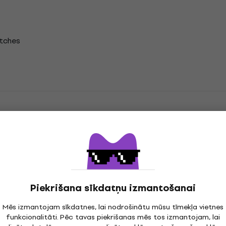
tches
Vinila LP ieraksti
Piekrišana sīkdatņu izmantošanai
jas
Mēs izmantojam sīkdatnes, lai nodrošinātu mūsu tīmekļa vietnes
funkcionalitāti. Pēc tavas piekrišanas mēs tos izmantojam, lai