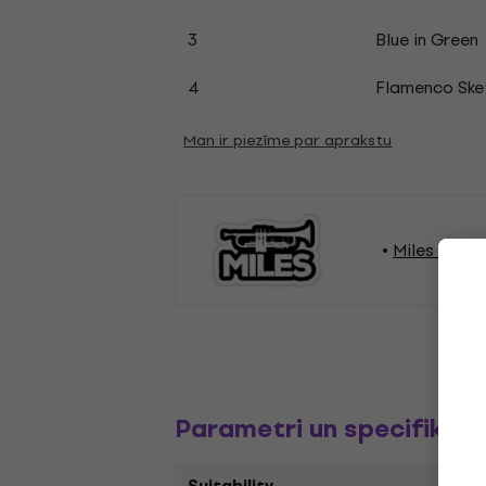
3
Blue in Green
4
Flamenco Ske
Man ir piezīme par aprakstu
Miles Davis 
Parametri un specifikāci