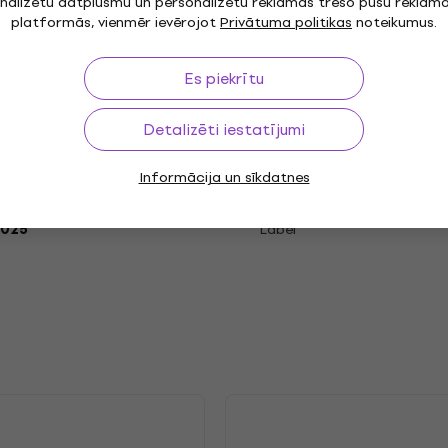
nalizētu datplūsmu un personalizētu reklāmas trešo pušu reklām
platformās, vienmēr ievērojot
Privātuma politikas
noteikumus.
cord
Es piekrītu
Detalizēti iestatījumi
"
Genre
Informācija un sīkdatnes
Release year
.2025
Label