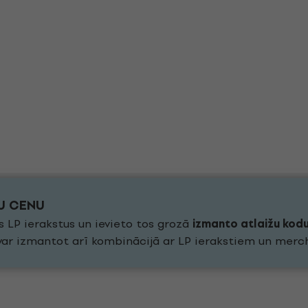
KU CENU
s LP ierakstus un ievieto tos grozā
izmanto atlaižu kod
 var izmantot arī kombinācijā ar LP ierakstiem un merc