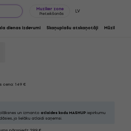
Dāvanu idejas
FAQ
Muziker Blogs
Muziker zone
LV
Pieteikšanās
f Blue (Corrected Speed) (Limited
ed) (2 LP)
ala dienas izdevumi
Skaņuplašu atskaņotāji
Mūzikas ats
ds:
1258125
 cena: 149 €
 plāksnes un izmanto
atlaides kodu MASHUP
iepirkumu
āsies, jo lielāku atlaidi saņemsi.
jums pārsniedz 299 €