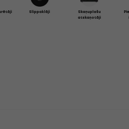
urētāji
Slippaklāji
Skaņuplašu
Pi
atskaņotāji