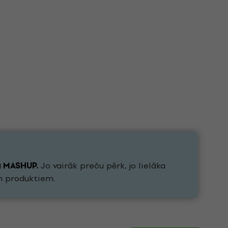
u
MASHUP
.
Jo vairāk preču pērk, jo lielāka
h produktiem.