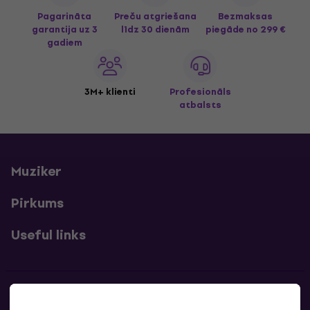
Pagarināta
Preču atgriešana
Bezmaksas
garantija uz 3
līdz 30 dienām
piegāde
no 299 €
gadiem
3M+ klienti
Profesionāls
atbalsts
Muziker
Pirkums
Useful links
Kontakti