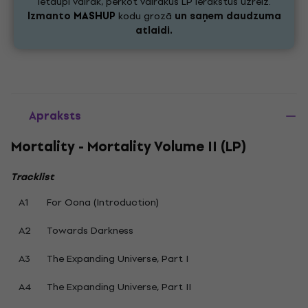
Ietaupi vairāk, pērkot vairākus LP ierakstus uzreiz.
Izmanto
MASHUP
kodu grozā
un saņem daudzuma
atlaidi.
Apraksts
Mortality - Mortality Volume II (LP)
Tracklist
A1
For Oona (Introduction)
A2
Towards Darkness
A3
The Expanding Universe, Part I
A4
The Expanding Universe, Part II