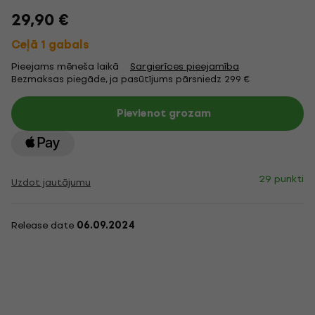
29,90 €
Ceļā 1 gabals
Pieejams mēneša laikā
Sargierīces pieejamība
Bezmaksas piegāde, ja pasūtījums pārsniedz 299 €
Pievienot grozam
29 punkti
Uzdot jautājumu
Release date
06.09.2024