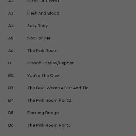
A2
Stroll Out West
A3
Flesh And Blood
A4
Sally Ruby
A5
Not For Me
A6
The Pink Room
B1
French Fries W/Pepper
B2
You're The One
B3
The Devil Wears A Siut And Tie
B4
The Pink Room Part2
B5
Floating Bridge
B6
The Pink Room Part3