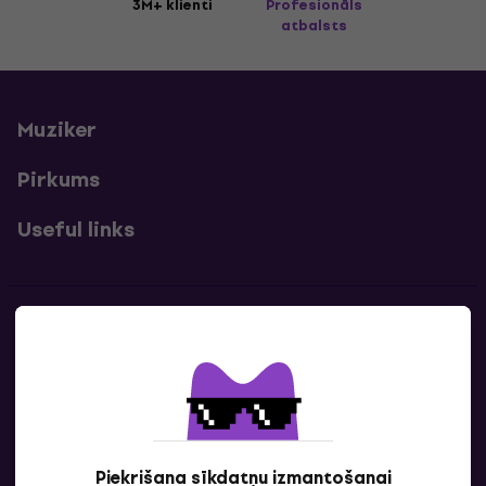
3M+ klienti
Profesionāls
atbalsts
Muziker
Pirkums
Useful links
Kontakti
Sazinies ar mums
Piekrišana sīkdatņu izmantošanai