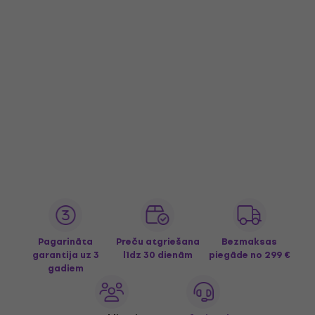
Pagarināta
Preču atgriešana
Bezmaksas
garantija uz 3
līdz 30 dienām
piegāde
no 299 €
gadiem