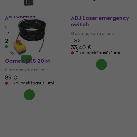
ADJ VPEPT3
ADJ Laser emergency
switch
Gaismas kontrolieris
Gaismas kontrolieris
5
/5
29,80 €
5
/5
33,40 €
Ir noliktavā
Tikai priekšpasūtījumi
Cameo EKS 20 M
Gaismas kontrolieris
89 €
Tikai priekšpasūtījumi