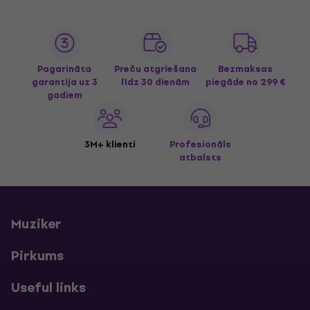
Pagarināta
Preču atgriešana
Bezmaksas
garantija uz 3
līdz 30 dienām
piegāde
no 299 €
gadiem
3M+ klienti
Profesionāls
atbalsts
Muziker
Pirkums
Useful links