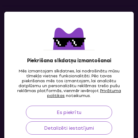
Kontakti
Sazinies ar mums
Piekrišana sīkdatņu izmantošanai
Mēs izmantojam sīkdatnes, lai nodrošinātu mūsu
tīmekļa vietnes funkcionalitāti. Pēc tavas
piekrišanas mēs tos izmantojam, lai analizētu
datplūsmu un personalizētu reklāmas trešo pušu
reklāmas platformās, vienmēr ievērojot
Privātuma
LV
politikas
noteikumus.
Es piekrītu
Detalizēti iestatījumi