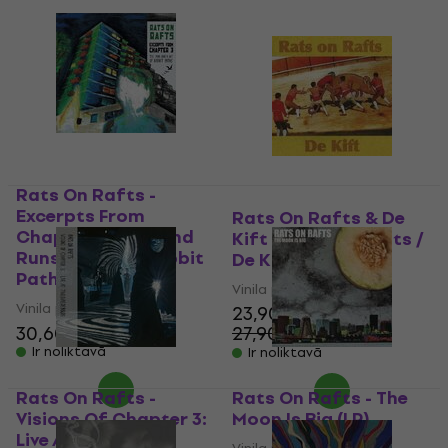
Rats On Rafts -
Excerpts From
Rats On Rafts & De
Chapter 3: The Mind
Kift - Rats On Rafts /
Runs A Net Of Rabbit
De Kift (LP)
Paths (LP)
Vinila plate
Vinila plate
23,90 €
30,60 €
34,90 €
27,90 €
- 14 %
Ir noliktavā
Ir noliktavā
Rats On Rafts -
Rats On Rafts - The
Visions Of Chapter 3:
Moon Is Big (LP)
Live At