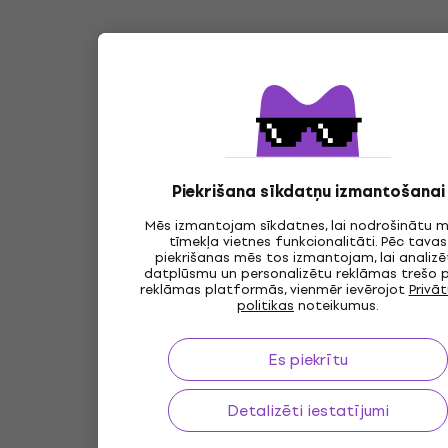
Piekrišana sīkdatņu izmantošanai
Mēs izmantojam sīkdatnes, lai nodrošinātu 
tīmekļa vietnes funkcionalitāti. Pēc tavas
piekrišanas mēs tos izmantojam, lai analizē
datplūsmu un personalizētu reklāmas trešo 
reklāmas platformās, vienmēr ievērojot
Privā
politikas
noteikumus.
Es piekrītu
Detalizēti iestatījumi