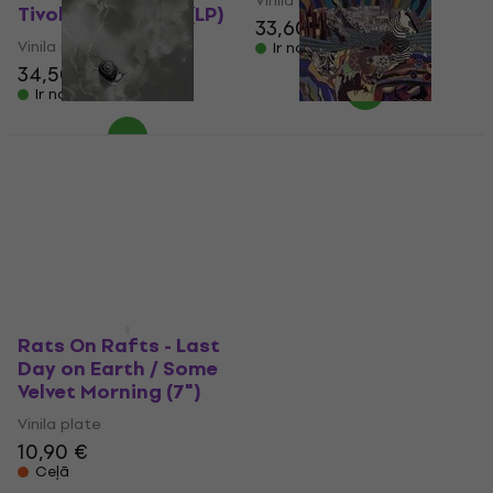
Vinila plate
TivoliVredenburg (LP)
33,60 €
34,90 €
Vinila plate
Ir noliktavā
34,50 €
35,90 €
Ir noliktavā
Rats On Rafts - Deep
Rats On Rafts - Tape
Below (Limited
Hiss (LP)
Edition) (LP)
Vinila plate
Vinila plate
33,50 €
34,90 €
33,50 €
34,90 €
Ir noliktavā
Ir noliktavā
Rats On Rafts - Last
Day on Earth / Some
Velvet Morning (7")
Vinila plate
10,90 €
Ceļā