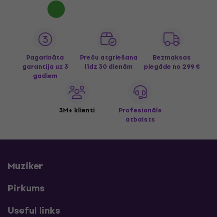
Pagarināta
Preču atgriešana
Bezmaksas
garantija uz 3
līdz 30 dienām
piegāde
no 299 €
gadiem
3M+ klienti
Profesionāls
atbalsts
Muziker
Pirkums
Useful links