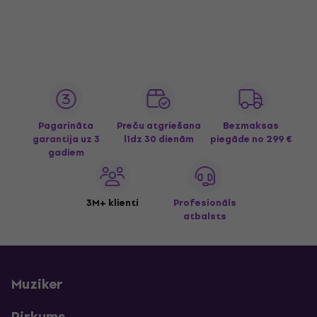
Pagarināta
Preču atgriešana
Bezmaksas
garantija uz 3
līdz 30 dienām
piegāde
no 299 €
gadiem
3M+ klienti
Profesionāls
atbalsts
Muziker
Pirkums