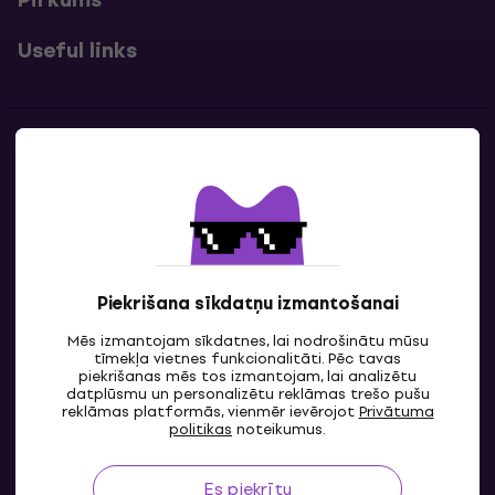
Useful links
Kontakti
Sazinies ar mums
Piekrišana sīkdatņu izmantošanai
Mēs izmantojam sīkdatnes, lai nodrošinātu mūsu
tīmekļa vietnes funkcionalitāti. Pēc tavas
piekrišanas mēs tos izmantojam, lai analizētu
datplūsmu un personalizētu reklāmas trešo pušu
reklāmas platformās, vienmēr ievērojot
Privātuma
LV
politikas
noteikumus.
Es piekrītu