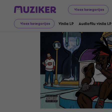
LP ieraksti un kompaktdiski
Vinila LP
Visas kategorijas
Vinila LP
Audiofilu vinila LP
Visas kategorijas