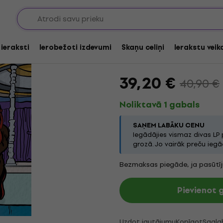
ThaGodFahim & Nich
Time Chamber Rap 2 (
 ieraksti
Ierobežoti izdevumi
Skaņu celiņi
Ierakstu veik
Zīmols:
ThaGodFahim
Produkta
39,20 €
40,90 €
Noliktavā 1 gabals
SAŅEM LABĀKU CENU
Iegādājies vismaz divas LP
grozā. Jo vairāk preču iegād
Bezmaksas piegāde, ja pasūtī
Pievienot
Uzdot jautājumu
Kopīgot
Sagla