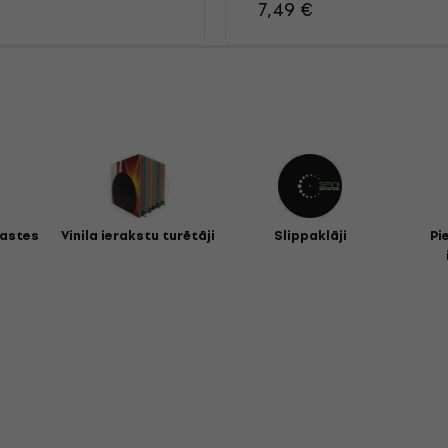
7,49 €
kastes
Vinila ierakstu turētāji
Slippaklāji
Pi