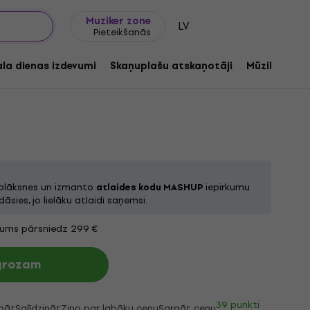
Dāvanu idejas
FAQ
Muziker Blogs
Muziker zone
LV
Pieteikšanās
olas Craven - Dump Gawd: Hyperbolic
Limited Edition) (LP)
ala dienas izdevumi
Skaņuplašu atskaņotāji
Mūzikas ats
 kods:
1258132
 plāksnes un izmanto
atlaides kodu MASHUP
iepirkumu
āsies, jo lielāku atlaidi saņemsi.
jums pārsniedz 299 €
 grozam
39 punkti
bāt
Salīdzināt
Ziņo par labāku cenu
Sargāt cenu