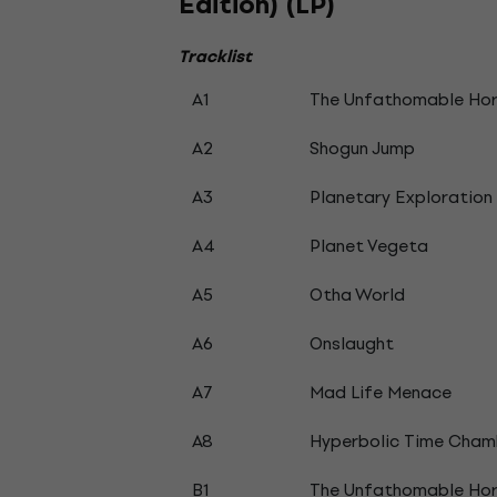
Edition) (LP)
Tracklist
A1
The Unfathomable Hor
A2
Shogun Jump
A3
Planetary Exploration
A4
Planet Vegeta
A5
Otha World
A6
Onslaught
A7
Mad Life Menace
A8
Hyperbolic Time Chamb
B1
The Unfathomable Horr