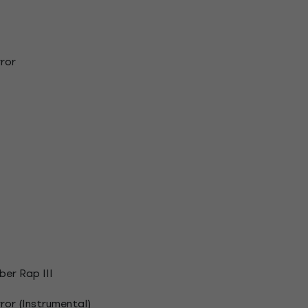
ror
er Rap III
or (Instrumental)