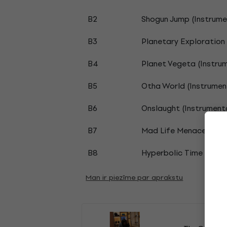
B2
Shogun Jump (Instrume
B3
Planetary Exploration 
B4
Planet Vegeta (Instru
B5
Otha World (Instrumen
B6
Onslaught (Instrument
B7
Mad Life Menace (Inst
B8
Hyperbolic Time Chamb
Man ir piezīme par aprakstu