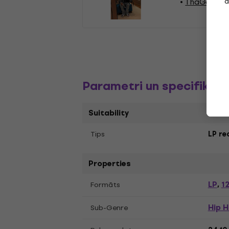
ThaGodFahim
a
Parametri un specifikāci
Suitability
Tips
LP re
Properties
LP
12
Formāts
,
Hip 
Sub-Genre