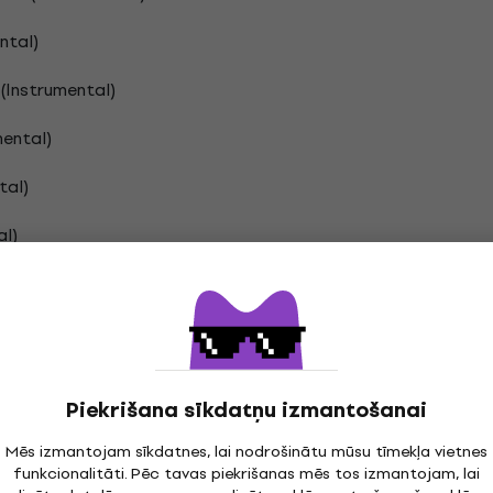
ntal)
(Instrumental)
mental)
tal)
al)
rumental)
er Rap III (Instrumental)
Piekrišana sīkdatņu izmantošanai
Mēs izmantojam sīkdatnes, lai nodrošinātu mūsu tīmekļa vietnes
funkcionalitāti. Pēc tavas piekrišanas mēs tos izmantojam, lai