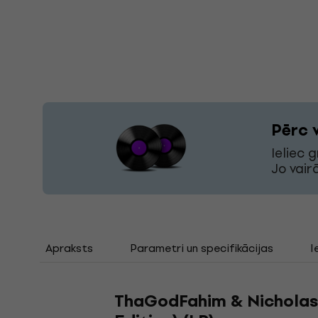
Pērc 
Ieliec 
Jo vair
Apraksts
Parametri un specifikācijas
I
ThaGodFahim & Nicholas