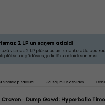
vismaz 2 LP un saņem atlaidi
grozā vismaz 2 LP plāksnes un izmanto atlaides ko
āk plākšņu iegādāsies, jo lielāku atlaidi saņemsi.
eteicamie piederumi
Jautājumi un atbildes
Doku
 Craven - Dump Gawd: Hyperbolic Time