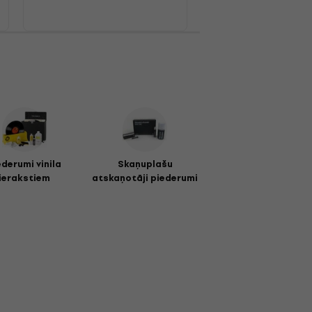
ederumi vinila
Skaņuplašu
ierakstiem
atskaņotāji piederumi