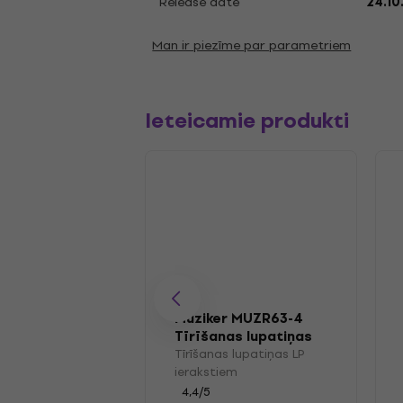
Release date
24.10
Man ir piezīme par parametriem
Ieteicamie produkti
Muziker MUZR63-4
Tīrīšanas lupatiņas
LP ierakstiem
Tīrīšanas lupatiņas LP
ierakstiem
4,4
/5