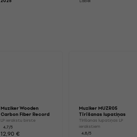
.2025
Label
Muziker Wooden
Muziker MUZR05
Carbon Fiber Record
Tīrīšanas lupatiņas
Brush
LP ierakstiem
LP ierakstu birste
Tīrīšanas lupatiņas LP
ierakstiem
4,7
/5
12,90 €
4,8
/5