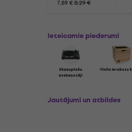
7,89 €
8,29 €
Ieteicamie piederumi
Skaņuplašu
Vinila ierakstu 
atskaņotāji
Jautājumi un atbildes