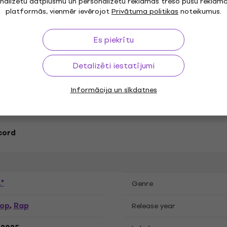
 Vinila LP ieraksti
nalizētu datplūsmu un personalizētu reklāmas trešo pušu reklām
platformās, vienmēr ievērojot
Privātuma politikas
noteikumus.
Es piekrītu
Detalizēti iestatījumi
jas
Informācija un sīkdatnes
cord
"
Genre
Hop
Rap
,
Release year