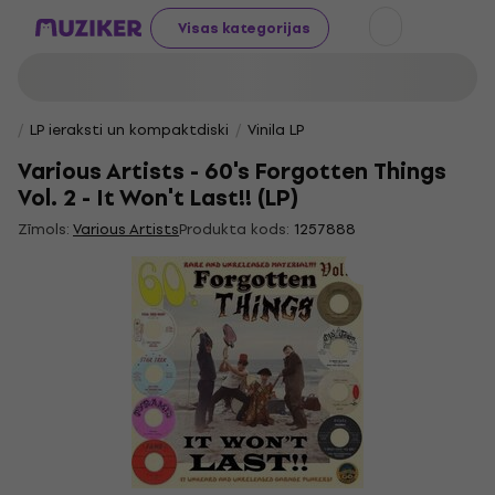
Visas kategorijas
LP ieraksti un kompaktdiski
Vinila LP
Various Artists - 60's Forgotten Things
Vol. 2 - It Won't Last!! (LP)
Zīmols:
Various Artists
Produkta kods:
1257888