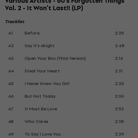
Various Artists - 60's Forgotten Things
Vol. 2 - It Won't Last!! (LP)
Tracklist
A1
Before
2:25
A2
Say It's Alright
2:48
A3
Open Your Box (1966 Version)
2:16
A4
Steal Your Heart
2:31
A5
I Never Knew You Girl
2:20
A6
But Not Today
2:06
A7
It Must Be Love
2:52
A8
Who Cares
2:38
A9
To Say I Love You
2:29