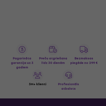
Pagarināta
Preču atgriešana
Bezmaksas
garantija uz 3
līdz 30 dienām
piegāde
no 299 €
gadiem
3M+ klienti
Profesionāls
atbalsts