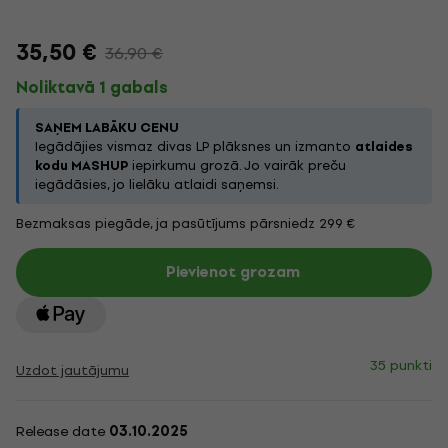
35,50 €
36,90 €
Noliktavā 1 gabals
SAŅEM LABĀKU CENU
Iegādājies vismaz divas LP plāksnes un izmanto
atlaides
kodu MASHUP
iepirkumu grozā. Jo vairāk preču
iegādāsies, jo lielāku atlaidi saņemsi.
Bezmaksas piegāde, ja pasūtījums pārsniedz 299 €
Pievienot grozam
35 punkti
Uzdot jautājumu
Release date
03.10.2025