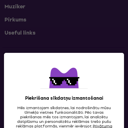
Muziker
Pirkums
Useful links
Kontakti
Sazinies ar mums
Piekrišana sīkdatņu izmantošanai
Mēs izmantojam sīkdatnes, lai nodrošinātu mūsu
tīmekļa vietnes funkcionalitāti. Pēc tavas
piekrišanas mēs tos izmantojam, lai analizētu
datplūsmu un personalizētu reklāmas trešo pušu
reklāmas platformās, vienmēr ievērojot
Privātuma