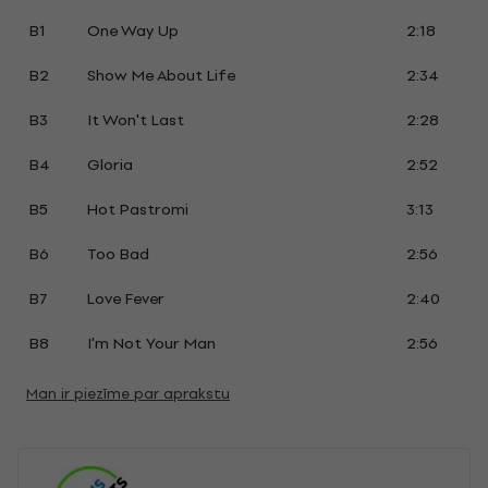
B1
One Way Up
2:18
B2
Show Me About Life
2:34
B3
It Won't Last
2:28
B4
Gloria
2:52
B5
Hot Pastromi
3:13
B6
Too Bad
2:56
B7
Love Fever
2:40
B8
I'm Not Your Man
2:56
Man ir piezīme par aprakstu