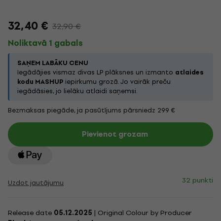
32,40 €
32,90 €
Noliktavā 1 gabals
SAŅEM LABĀKU CENU
Iegādājies vismaz divas LP plāksnes un izmanto
atlaides
kodu MASHUP
iepirkumu grozā. Jo vairāk preču
iegādāsies, jo lielāku atlaidi saņemsi.
Bezmaksas piegāde, ja pasūtījums pārsniedz 299 €
Pievienot grozam
32 punkti
Uzdot jautājumu
Release date
05.12.2025
| Original Colour by Producer