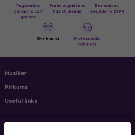
Pagarināta
Preču atgriešana
Bezmaksas
garantija uz 3
līdz 30 dienām
piegāde
no 299 €
gadiem
3M+ klienti
Profesionāls
atbalsts
Muziker
Pirkums
Useful links
Kontakti