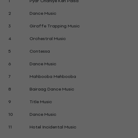
1
Pyar Chahiye Keh Paisa
2
Dance Music
3
Giraffe Trapping Music
4
Orchestral Music
5
Contessa
6
Dance Music
7
Mahbooba Mehbooba
8
Bairaag Dance Music
9
Title Music
10
Dance Music
11
Hotel Incidental Music