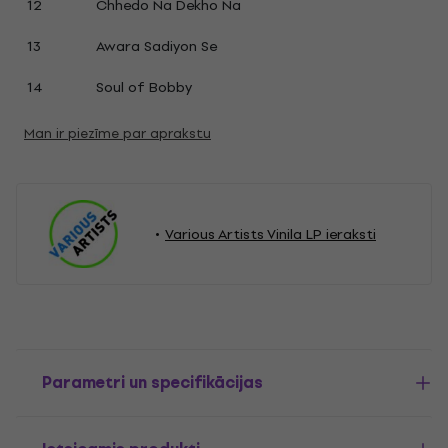
12
Chhedo Na Dekho Na
13
Awara Sadiyon Se
14
Soul of Bobby
Man ir piezīme par aprakstu
Various Artists Vinila LP ieraksti
Parametri un specifikācijas