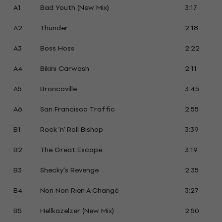
A1
Bad Youth (New Mix)
3:17
A2
Thunder
2:18
A3
Boss Hoss
2:22
A4
Bikini Carwash
2:11
A5
Broncoville
3:45
A6
San Francisco Traffic
2:55
B1
Rock 'n' Roll Bishop
3:39
B2
The Great Escape
3:19
B3
Shecky's Revenge
2:35
B4
Non Non Rien A Changé
3:27
B5
Hellkazelzer (New Mix)
2:50