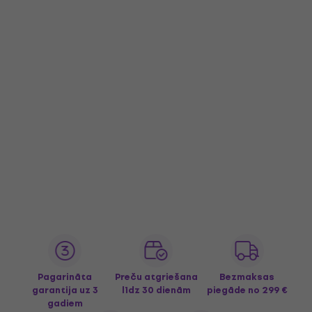
Pagarināta
Preču atgriešana
Bezmaksas
garantija uz 3
līdz 30 dienām
piegāde
no 299 €
gadiem