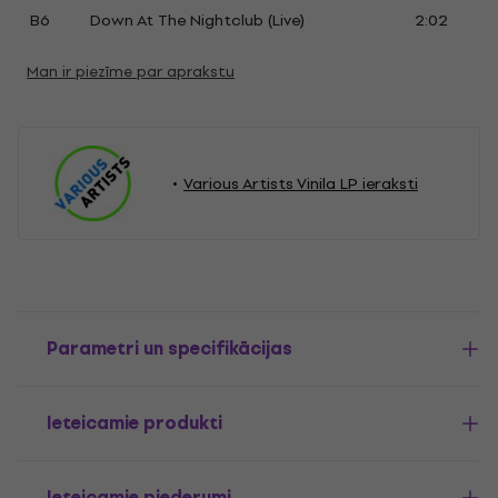
B6
Down At The Nightclub (Live)
2:02
Man ir piezīme par aprakstu
Various Artists Vinila LP ieraksti
Parametri un specifikācijas
Ieteicamie produkti
Ieteicamie piederumi