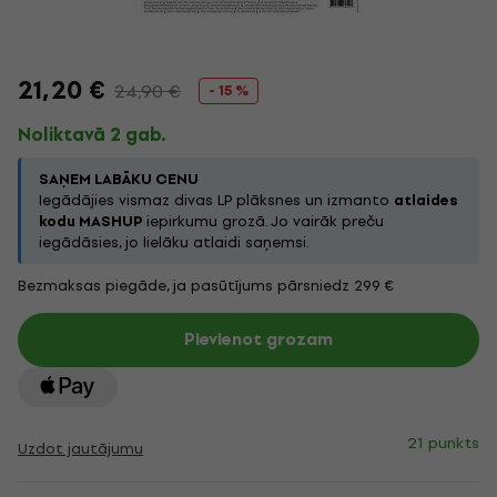
21,20 €
24,90 €
- 15 %
Noliktavā 2 gab.
SAŅEM LABĀKU CENU
Iegādājies vismaz divas LP plāksnes un izmanto
atlaides
kodu MASHUP
iepirkumu grozā. Jo vairāk preču
iegādāsies, jo lielāku atlaidi saņemsi.
Bezmaksas piegāde, ja pasūtījums pārsniedz 299 €
Pievienot grozam
21 punkts
Uzdot jautājumu