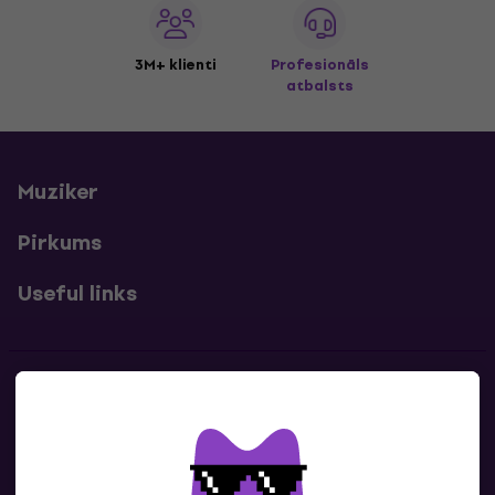
3M+ klienti
Profesionāls
atbalsts
Muziker
Pirkums
Useful links
Kontakti
Sazinies ar mums