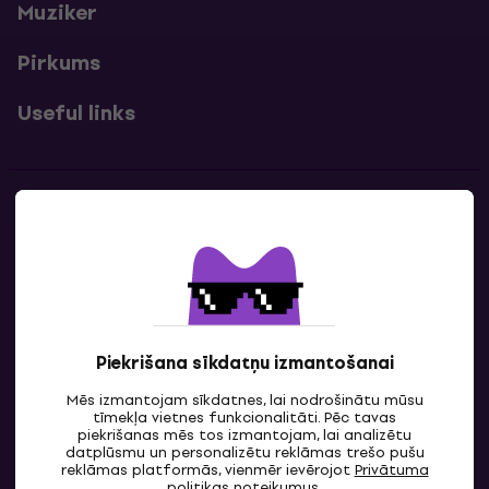
Muziker
Pirkums
Useful links
Kontakti
Sazinies ar mums
Piekrišana sīkdatņu izmantošanai
Mēs izmantojam sīkdatnes, lai nodrošinātu mūsu
tīmekļa vietnes funkcionalitāti. Pēc tavas
piekrišanas mēs tos izmantojam, lai analizētu
datplūsmu un personalizētu reklāmas trešo pušu
reklāmas platformās, vienmēr ievērojot
Privātuma
LV
politikas
noteikumus.