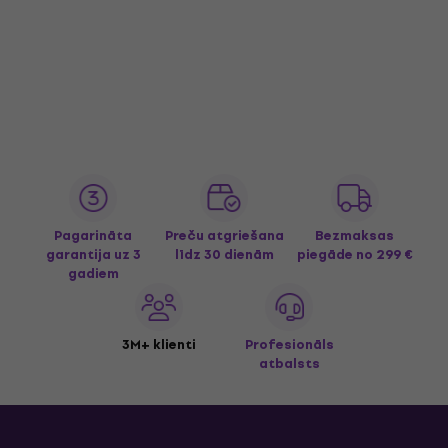
Pagarināta
Preču atgriešana
Bezmaksas
garantija uz 3
līdz 30 dienām
piegāde
no 299 €
gadiem
3M+ klienti
Profesionāls
atbalsts