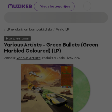
Visas kategorijas
LP ieraksti un kompaktdiski
Vinila LP
Nav pieejams
Various Artists - Green Bullets (Green
Marbled Coloured) (LP)
Zīmols:
Various Artists
Produkta kods:
1257994