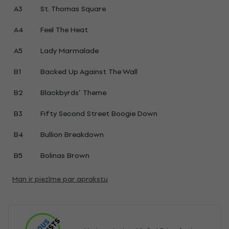
A3
St. Thomas Square
A4
Feel The Heat
A5
Lady Marmalade
B1
Backed Up Against The Wall
B2
Blackbyrds’ Theme
B3
Fifty Second Street Boogie Down
B4
Bullion Breakdown
B5
Bolinas Brown
Man ir piezīme par aprakstu