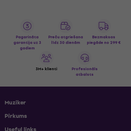
Pagarināta
Preču atgriešana
Bezmaksas
garantija uz 3
līdz 30 dienām
piegāde
no 299 €
gadiem
3M+ klienti
Profesionāls
atbalsts
Muziker
Pirkums
Useful links