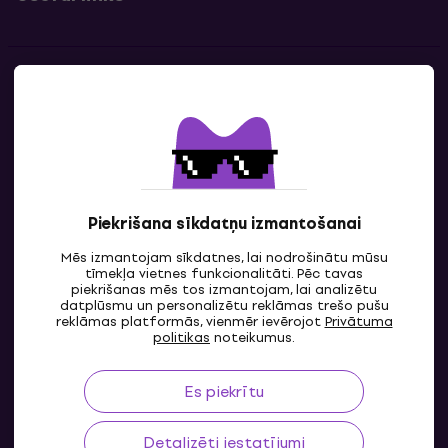
Kontakti
Sazinies ar mums
Piekrišana sīkdatņu izmantošanai
Mēs izmantojam sīkdatnes, lai nodrošinātu mūsu
tīmekļa vietnes funkcionalitāti. Pēc tavas
piekrišanas mēs tos izmantojam, lai analizētu
datplūsmu un personalizētu reklāmas trešo pušu
reklāmas platformās, vienmēr ievērojot
Privātuma
LV
politikas
noteikumus.
Es piekrītu
Detalizēti iestatījumi