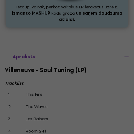
Ietaupi vairāk, pērkot vairākus LP ierakstus uzreiz.
Izmanto
MASHUP
kodu grozā
un saņem daudzuma
atlaidi.
Apraksts
Villeneuve - Soul Tuning (LP)
Tracklist
1
This Fire
2
The Waves
3
Les Baisers
4
Room 241