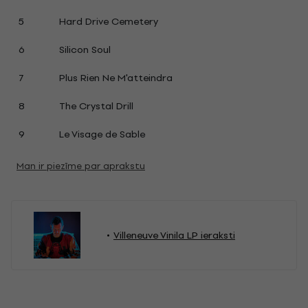
5
Hard Drive Cemetery
6
Silicon Soul
7
Plus Rien Ne M'atteindra
8
The Crystal Drill
9
Le Visage de Sable
Man ir piezīme par aprakstu
Villeneuve Vinila LP ieraksti