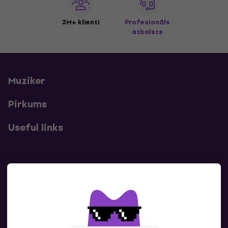
3M+ klienti
Profesionāls
atbalsts
Muziker
Pirkums
Useful links
Kontakti
Sazinies ar mums