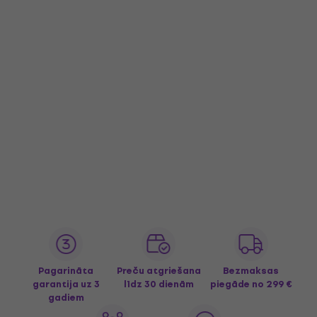
Pagarināta
Preču atgriešana
Bezmaksas
garantija uz 3
līdz 30 dienām
piegāde
no 299 €
gadiem