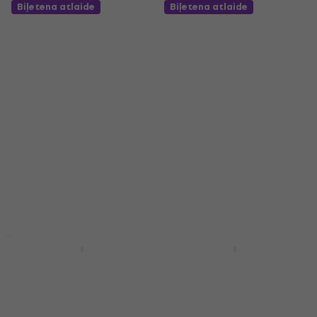
Biļetena atlaide
Biļetena atlaide
Pasadena SC041 4/4
Pasadena SC041C 4/4
Black Klasiskā ģitāra
Natural Klasiskā
ģitāra
Klasiskā ģitāra
Klasiskā ģitāra
4,5
/5