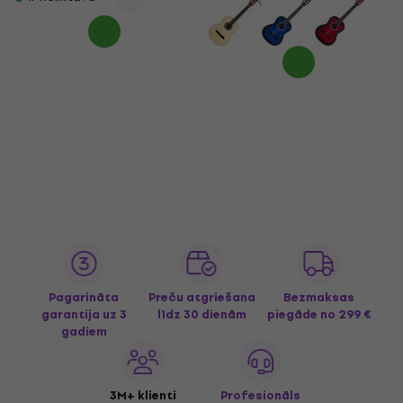
Pagarināta
Preču atgriešana
Bezmaksas
garantija uz 3
līdz 30 dienām
piegāde
no 299 €
gadiem
3M+ klienti
Profesionāls