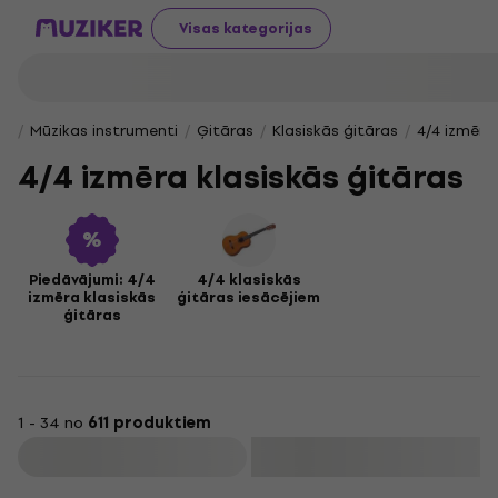
Visas kategorijas
Mūzikas instrumenti
Ģitāras
Klasiskās ģitāras
4/4 izmēra
4/4 izmēra klasiskās ģitāras
Piedāvājumi: 4/4
4/4 klasiskās
izmēra klasiskās
ģitāras iesācējiem
ģitāras
1 - 34 no
611 produktiem
Filtrs