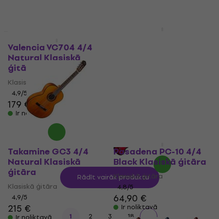
Pasadena PC-10L 4/4
Black Klasiskā ģitāra
Valencia VC704 4/4
Natural Klasiskā
Klasiskā ģitāra
ģitāra
4,8
/5
65 €
Klasiskā ģitāra
Ir noliktavā
4,9
/5
179 €
Ir noliktavā
Takamine GC3 4/4
Pasadena PC-10 4/4
Natural Klasiskā
Black Klasiskā ģitāra
ģitāra
Klasiskā ģitāra
Rādīt vairāk produktu
Klasiskā ģitāra
4,8
/5
64,90 €
4,9
/5
215 €
Ir noliktavā
...
1
2
3
18
Ir noliktavā