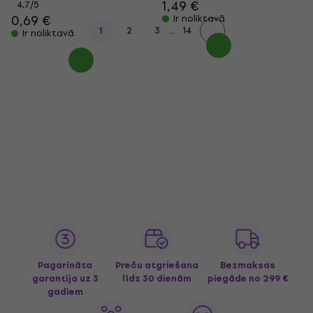
1,49 €
4,7
/5
0,69 €
Ir noliktavā
...
1
2
3
14
Ir noliktavā
Pagarināta
Preču atgriešana
Bezmaksas
garantija uz 3
līdz 30 dienām
piegāde
no 299 €
gadiem