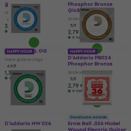
ģitāras stīga
Phosphor Bronze
Ģitāras stīga
Viena ģitāras stīga
Ģitāras stīga
4
/5
3,15 €
3,19 €
5
/5
2,79 €
Ir noliktavā
Ir noliktavā
D'Addario PL 015
HAPPY HOUR
HAPPY HOUR
D'Addario PB024
Viena ģitāras stīga
Phosphor Bronze
4,9
/5
1,39 €
Ģitāras stīga
Ir noliktavā
5
/5
2,79 €
Ir noliktavā
Daudzuma atlaide
D'Addario NW 026
Ernie Ball .036 Nickel
Wound Electric Guitar