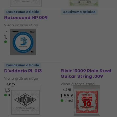
Daudzuma atlaide
Daudzuma atlaide
Rotosound NP 009
Gorstrings CS2STD
Viena ģitāras stīga
Viena ģitāras stīga
4,8
/5
4,7
/5
1,19 €
1,29 €
Ir noliktavā
Ir noliktavā
Daudzuma atlaide
Daudzuma atlaide
D'Addario PL 013
Elixir 13009 Plain Steel
Guitar String .009
Viena ģitāras stīga
Viena ģitāras stīga
4,8
/5
1,39 €
4,7
/5
1,55 €
Ir noliktavā
Ir noliktavā