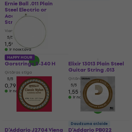
Ernie Ball .011 Plain
Rotosound NP 013
Steel Electric or
Viena ģitāras stīga
Acoustic Guitar
4,8
/5
Strings 6 Pack
1,49 €
1,59 €
Viena ģitāras stīga
Ir noliktavā
5
/5
1,59 €
Ir noliktavā
HAPPY HOUR
Daudzuma atlaide
Gorstrings S-340 H
Elixir 13013 Plain Steel
Guitar String .013
Ģitāras stīga
Ģitāras stīga
5
/5
0,79 €
5
/5
1,55 €
Ir noliktavā
Ir noliktavā
Daudzuma atlaide
D'Addario J2704 Viena
D'Addario PB022