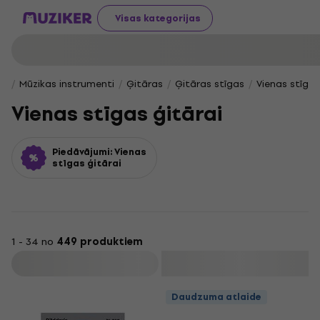
Visas kategorijas
Mūzikas instrumenti
Ģitāras
Ģitāras stīgas
Vienas stīgas
Vienas stīgas ģitārai
Piedāvājumi: Vienas
stīgas ģitārai
1 - 34 no
449 produktiem
Filtrs
Daudzuma atlaide