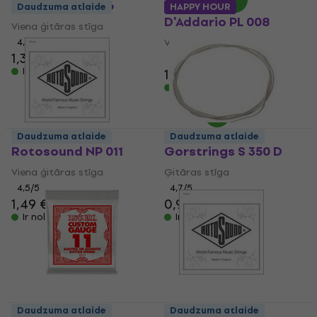
D'Addario PL 016
Daudzuma atlaide
HAPPY HOUR
D'Addario PL 008
Viena ģitāras stīga
4,6
/5
Viena ģitāras stīga
1,39 €
4,7
/5
Ir noliktavā
1,39 €
Ir noliktavā
Daudzuma atlaide
Daudzuma atlaide
Rotosound NP 011
Gorstrings S 350 D
Viena ģitāras stīga
Ģitāras stīga
4,5
/5
4,7
/5
1,49 €
0,99 €
Ir noliktavā
Ir noliktavā
Daudzuma atlaide
Daudzuma atlaide