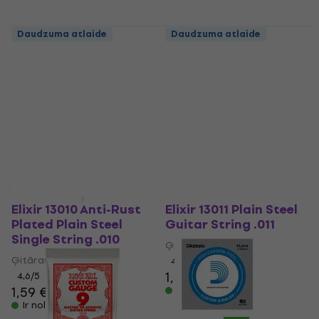
Daudzuma atlaide
Daudzuma atlaide
Rotosound NP 010
Ernie Ball .010 Plain
Steel Electric or
Viena ģitāras stīga
Acoustic Guitar
4,5
/5
Strings 6 Pack
0,99 €
Viena ģitāras stīga
Ir noliktavā
4,9
/5
1,59 €
Ir noliktavā
Daudzuma atlaide
Elixir 13010 Anti-Rust
Elixir 13011 Plain Steel
Plated Plain Steel
Guitar String .011
Single String .010
Ģitāras stīga
Ģitāras stīga
4,6
/5
1,55 €
4,6
/5
1,59 €
Ir noliktavā
Ir noliktavā