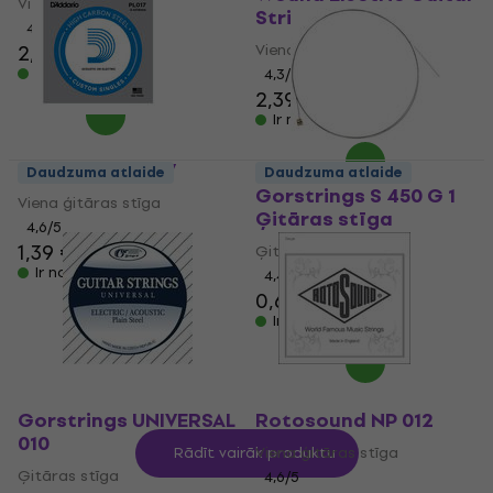
Viena ģitāras stīga
Strings 6 pack
4,8
/5
2,55 €
2,79 €
Viena ģitāras stīga
Ir noliktavā
4,3
/5
2,39 €
Ir noliktavā
D'Addario PL 017
Daudzuma atlaide
Daudzuma atlaide
Gorstrings S 450 G 1
Viena ģitāras stīga
Ģitāras stīga
4,6
/5
1,39 €
Ģitāras stīga
Ir noliktavā
4,4
/5
0,69 €
Ir noliktavā
Gorstrings UNIVERSAL
Rotosound NP 012
010
Viena ģitāras stīga
Rādīt vairāk produktu
Ģitāras stīga
4,6
/5