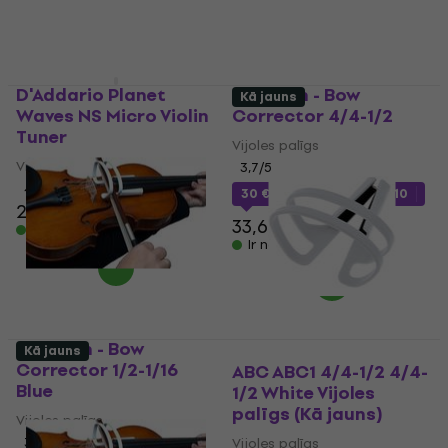
D'Addario Planet
ABC Arm - Bow
Kā jauns
Waves NS Micro Violin
Corrector 4/4-1/2
Tuner
Vijoles palīgs
Vijoles palīgs
3,7
/5
4,5
/5
30 €
ar kodu
MUZMUZ-10
24,40 €
33,65 €
Ir noliktavā
Ir noliktavā
ABC Arm - Bow
Kā jauns
Corrector 1/2-1/16
ABC ABC1 4/4-1/2 4/4-
Blue
1/2 White Vijoles
palīgs (Kā jauns)
Vijoles palīgs
3,7
/5
Vijoles palīgs