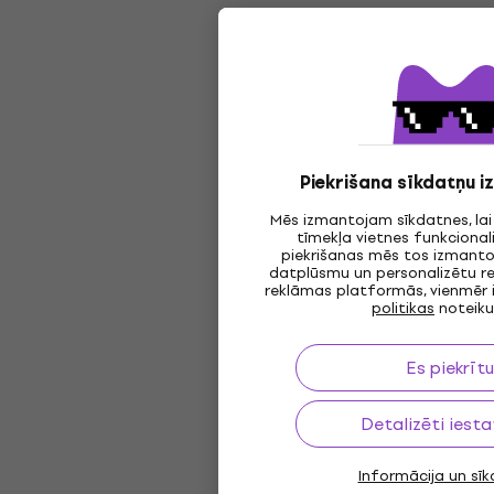
Piekrišana sīkdatņu 
Mēs izmantojam sīkdatnes, la
tīmekļa vietnes funkcionali
piekrišanas mēs tos izmantoj
datplūsmu un personalizētu r
reklāmas platformās, vienmēr 
politikas
noteik
Es piekrītu
Detalizēti iesta
Informācija un sī