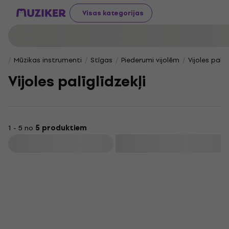
Visas kategorijas
Mūzikas instrumenti
Stīgas
Piederumi vijolēm
Vijoles palīg
Vijoles palīglīdzekļi
1 - 5 no
5 produktiem
Filtrs