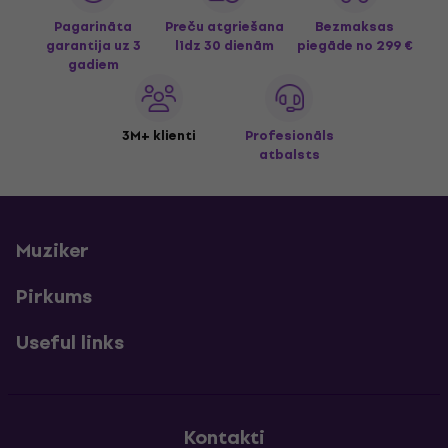
Pagarināta
Preču atgriešana
Bezmaksas
garantija uz 3
līdz 30 dienām
piegāde
no 299 €
gadiem
3M+ klienti
Profesionāls
atbalsts
Muziker
Pirkums
Useful links
Kontakti