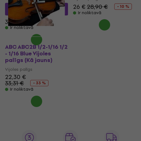
26 €
28,90 €
23,40 €
ar kodu
- 10 %
MUZMUZ-30
Ir noliktavā
33,65 €
Ir noliktavā
ABC ABC2B 1/2-1/16 1/2
- 1/16 Blue Vijoles
palīgs (Kā jauns)
Vijoles palīgs
22,30 €
33,31 €
- 33 %
Ir noliktavā