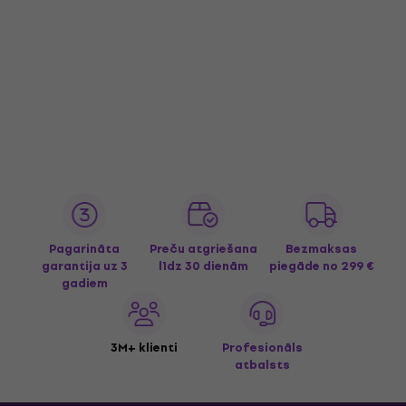
Pagarināta
Preču atgriešana
Bezmaksas
garantija uz 3
līdz 30 dienām
piegāde
no 299 €
gadiem
3M+ klienti
Profesionāls
atbalsts