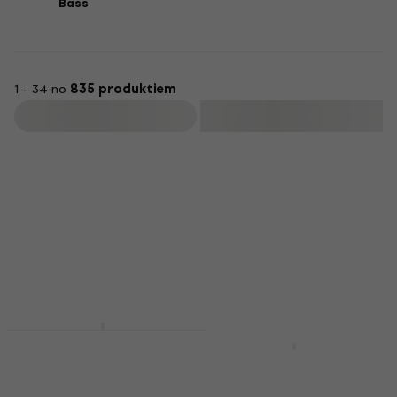
Bass
1 - 34 no
835 produktiem
Filtrs
Darījums
REVEAL SOUND Sound
Spire (Digitālais
Arturia Jup-8000 V
produkts)
(Digitālais produkts)