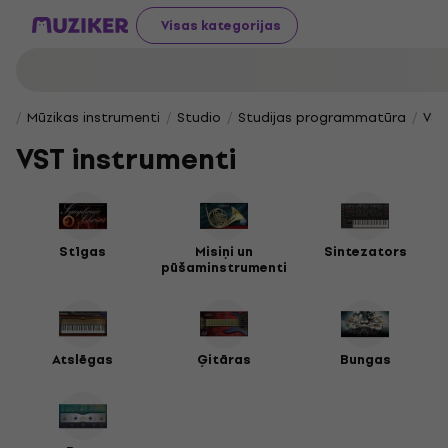
Visas kategorijas
Mūzikas instrumenti
Studio
Studijas programmatūra
VST
VST instrumenti
Stīgas
Misiņi un
Sintezators
pūšaminstrumenti
Atslēgas
Ģitāras
Bungas