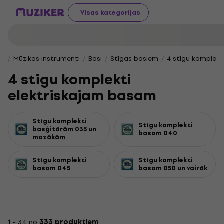
Visas kategorijas
Mūzikas instrumenti
Basi
Stīgas basiem
4 stīgu komplekt
4 stīgu komplekti
elektriskajam basam
Stīgu komplekti
Stīgu komplekti
basģitārām 035 un
basam 040
mazākām
Stīgu komplekti
Stīgu komplekti
basam 045
basam 050 un vairāk
1 - 34 no
333 produktiem