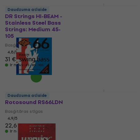
Elixir 14677 Bass
Daudzuma atlaide
NanoWeb Stainless
DR Strings HI-BEAM -
Steel Medium/Long
Stainless Steel Bass
Scale
Strings: Medium 45-
105
Basģitāras stīgas
Basģitāras stīgas
4,8
/5
43,10 €
4,8
/5
Ir noliktavā
31 €
Ir noliktavā
Ernie Ball Extra Slinky
Daudzuma atlaide
Nickel Wound Electric
Rotosound RS66LDN
Bass Strings - 40-95
Basģitāras stīgas
Gauge
4,9
/5
Basģitāras stīgas
22,60 €
4,9
/5
Ir noliktavā
21,90 €
ar kodu
MUZMUZ-