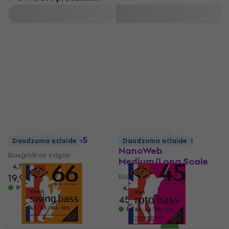
Filtrs
D'Addario EXL 165
Elixir 14077 Bass
Daudzuma atlaide
Daudzuma atlaide
NanoWeb
Basģitāras stīgas
Medium/Long Scale
4,7
/5
19,90 €
Basģitāras stīgas
Ir noliktavā
4,8
/5
45 €
Ir noliktavā