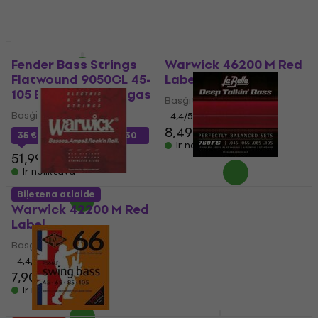
21,90 €
- 15 %
Ir noliktavā
Daudzuma atlaide
Fender Bass Strings
Warwick 46200 M Red
Flatwound 9050CL 45-
Label
105 Basģitāras stīgas
Basģitāras stīgas
Basģitāras stīgas
4,4
/5
8,49 €
35 €
ar kodu
MUZMUZ-30
Ir noliktavā
51,99 €
Ir noliktavā
La Bella 760FS Deep
Biļetena atlaide
Talkin' Bass Flats –
Warwick 42200 M Red
Standard 45-105
Label
Basģitāras stīgas
Basģitāras stīgas
4,9
/5
4,4
/5
59 €
7,90 €
8,79 €
Ir noliktavā
Ir noliktavā