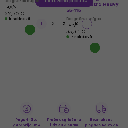
Basģitāras stīgas
Rādīt vairāk produktu
Strings: Extra Heavy
4,5
/5
55-115
22,50 €
Basģitāras stīgas
Ir noliktavā
...
1
2
3
10
4,9
/5
33,30 €
Ir noliktavā
Pagarināta
Preču atgriešana
Bezmaksas
garantija uz 3
līdz 30 dienām
piegāde
no 299 €