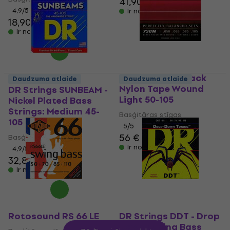
41,90 €
4,9
/5
Ir noliktavā
18,90 €
Ir noliktavā
La Bella 750N Black
Daudzuma atlaide
Daudzuma atlaide
Nylon Tape Wound
DR Strings SUNBEAM -
Light 50-105
Nickel Plated Bass
Strings: Medium 45-
Basģitāras stīgas
105
5
/5
56 €
Basģitāras stīgas
Ir noliktavā
4,9
/5
32,80 €
Ir noliktavā
Rotosound RS 66 LE
DR Strings DDT - Drop
Down Tuning Bass