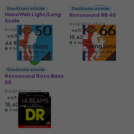
Elixir 14052 Bass
Daudzuma atlaide
Daudzuma atlaide
NanoWeb Light/Long
Rotosound RB 40
Scale
Basģitāras stīgas
Basģitāras stīgas
4,6
/5
4,8
/5
19,40 €
44 €
Ir noliktavā
Ir noliktavā
Daudzuma atlaide
Rotosound Roto Bass
Rotosound SM66
50
Swing Bass
Basģitāras stīgas
Basģitāras stīgas
4,6
/5
4,8
/5
18,40 €
22,50 €
Ir noliktavā
Ir noliktavā