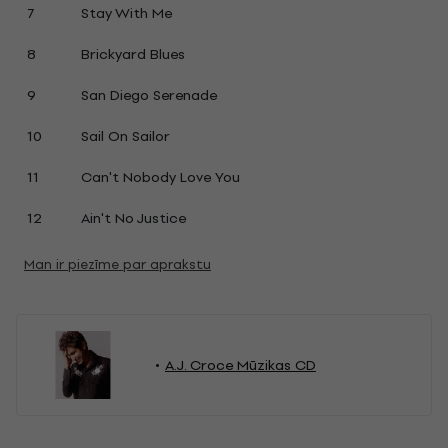
7
Stay With Me
8
Brickyard Blues
9
San Diego Serenade
10
Sail On Sailor
11
Can't Nobody Love You
12
Ain't No Justice
Man ir piezīme par aprakstu
A.J. Croce Mūzikas CD