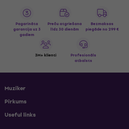
Pagarināta
Preču atgriešana
Bezmaksas
garantija uz 3
līdz 30 dienām
piegāde
no 299 €
gadiem
3M+ klienti
Profesionāls
atbalsts
Muziker
Pirkums
Useful links