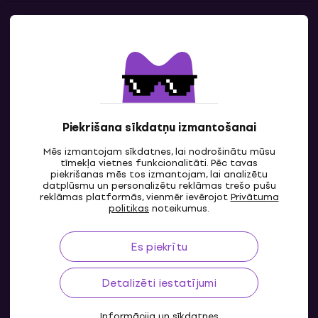
Kontakti
Sazinies ar mums
Piekrišana sīkdatņu izmantošanai
Mēs izmantojam sīkdatnes, lai nodrošinātu mūsu
tīmekļa vietnes funkcionalitāti. Pēc tavas
piekrišanas mēs tos izmantojam, lai analizētu
datplūsmu un personalizētu reklāmas trešo pušu
reklāmas platformās, vienmēr ievērojot
Privātuma
LV
politikas
noteikumus.
Es piekrītu
Detalizēti iestatījumi
Informācija un sīkdatnes