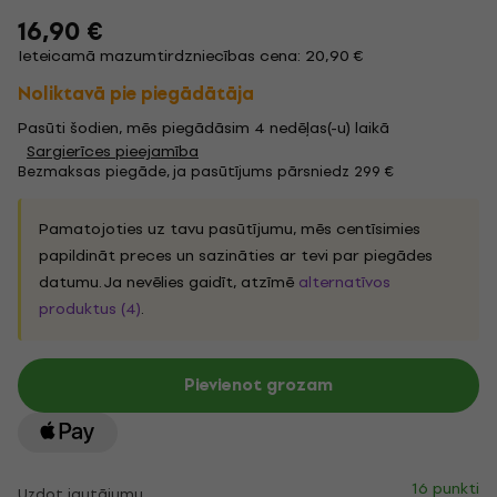
16,90 €
Ieteicamā mazumtirdzniecības cena: 20,90 €
Noliktavā pie piegādātāja
Pasūti šodien, mēs piegādāsim 4 nedēļas(-u) laikā
Sargierīces pieejamība
Bezmaksas piegāde, ja pasūtījums pārsniedz 299 €
Pamatojoties uz tavu pasūtījumu, mēs centīsimies
papildināt preces un sazināties ar tevi par piegādes
datumu. Ja nevēlies gaidīt, atzīmē
alternatīvos
produktus (4)
.
Pievienot grozam
16 punkti
Uzdot jautājumu