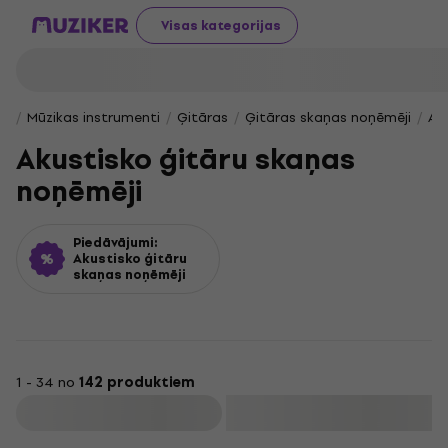
Visas kategorijas
Mūzikas instrumenti
Ģitāras
Ģitāras skaņas noņēmēji
Ak
Akustisko ģitāru skaņas
noņēmēji
Piedāvājumi:
Akustisko ģitāru
skaņas noņēmēji
1 - 34 no
142 produktiem
Filtrs