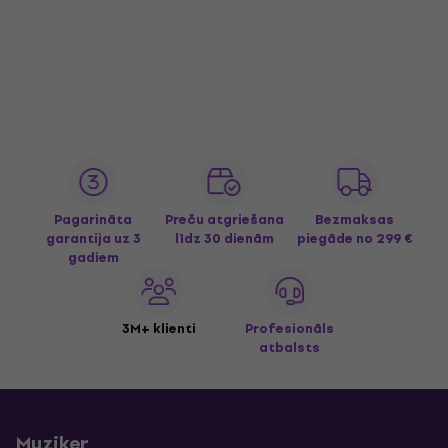
Pagarināta
Preču atgriešana
Bezmaksas
garantija uz 3
līdz 30 dienām
piegāde
no 299 €
gadiem
3M+ klienti
Profesionāls
atbalsts
Muziker