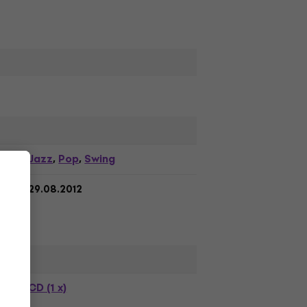
Jazz
Pop
Swing
,
,
29.08.2012
CD (1 x)