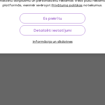
nalizētu datplūsmu un personalizētu reklāmas trešo pušu reklām
platformās, vienmēr ievērojot
Privātuma politikas
noteikumus.
Es piekrītu
Detalizēti iestatījumi
Informācija un sīkdatnes
Hi-Fi sistēmas
Hi-Fi CD atskaņotāji