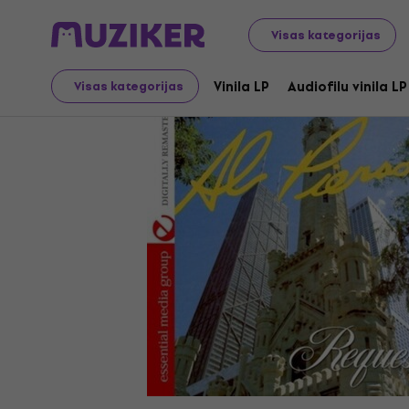
LP ieraksti un kompaktdiski
Mūzikas CD
Visas kategorijas
Vinila LP
Audiofilu vinila LP
Visas kategorijas