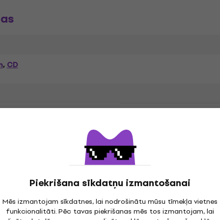
jas
m
CD
,
Pop
Swing
,
,
Sub-Genre
Release date
ntial Media Mod
Piekrišana sīkdatņu izmantošanai
Mēs izmantojam sīkdatnes, lai nodrošinātu mūsu tīmekļa vietnes
.
Package Contents
funkcionalitāti. Pēc tavas piekrišanas mēs tos izmantojam, lai