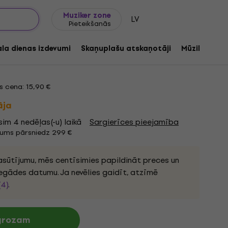
Dāvanu idejas
FAQ
Muziker Blogs
Muziker zone
LV
Pieteikšanās
s (CD)
ala dienas izdevumi
Skaņuplašu atskaņotāji
Mūzikas ats
:
1191110
 cena: 15,90 €
āja
im 4 nedēļas(-u) laikā
Sargierīces pieejamība
jums pārsniedz 299 €
sūtījumu, mēs centīsimies papildināt preces un
iegādes datumu. Ja nevēlies gaidīt, atzīmē
(4)
.
 grozam