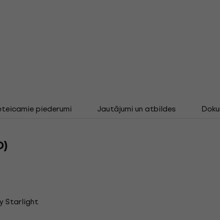
eteicamie piederumi
Jautājumi un atbildes
Doku
D)
y Starlight