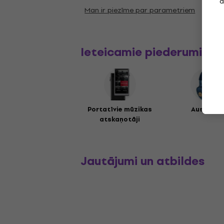
a
Man ir piezīme par parametriem
Ieteicamie piederumi
Portatīvie mūzikas
Austiņas
atskaņotāji
Jautājumi un atbildes