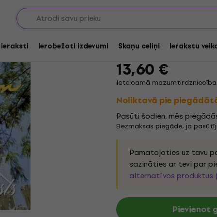
Al Pierson - Request
 ieraksti
Ierobežoti izdevumi
Skaņu celiņi
Ierakstu veik
Zīmols:
Al Pierson
Produkta kods
13,60 €
Ieteicamā mazumtirdzniecības
Noliktavā pie piegādāt
Pasūti šodien, mēs piegādās
Bezmaksas piegāde, ja pasūtī
Pamatojoties uz tavu pa
sazināties ar tevi par p
alternatīvos produktus 
Pievienot