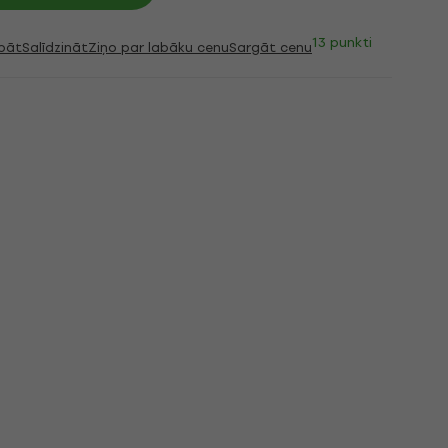
13 punkti
bāt
Salīdzināt
Ziņo par labāku cenu
Sargāt cenu