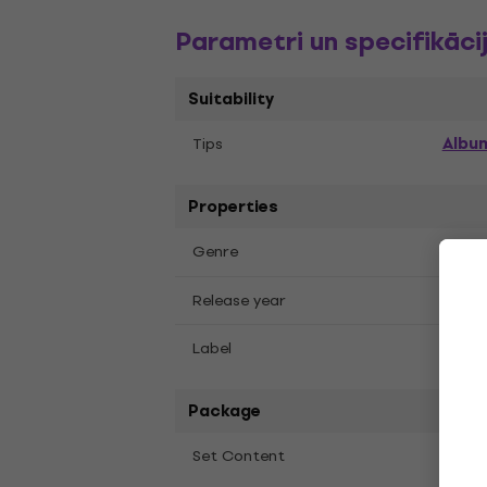
Parametri un specifikāci
Suitability
Albu
Tips
Properties
Jazz
Genre
2012
Release year
Esse
Label
Package
1 gab
Set Content