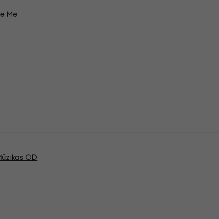
se Me
Mūzikas CD