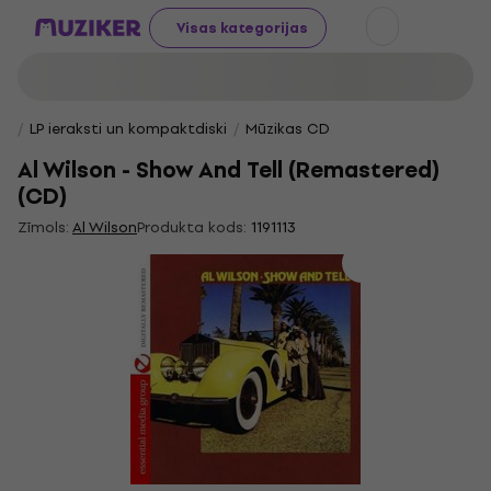
Visas kategorijas
LP ieraksti un kompaktdiski
Mūzikas CD
Al Wilson - Show And Tell (Remastered)
(CD)
Zīmols:
Al Wilson
Produkta kods:
1191113