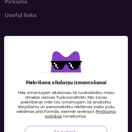
Pirkums
Useful links
Kontakti
Sazinies ar mums
Piekrišana sīkdatņu izmantošanai
Mēs izmantojam sīkdatnes, lai nodrošinātu mūsu
tīmekļa vietnes funkcionalitāti. Pēc tavas
piekrišanas mēs tos izmantojam, lai analizētu
datplūsmu un personalizētu reklāmas trešo pušu
reklāmas platformās, vienmēr ievērojot
Privātuma
LV
politikas
noteikumus.