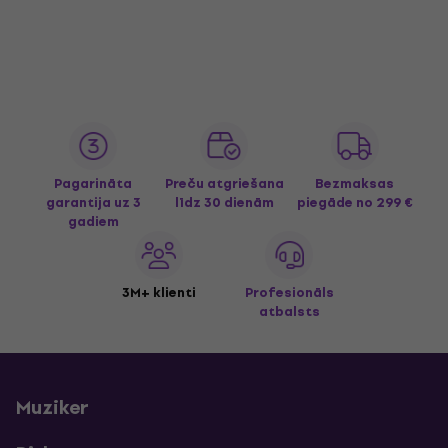
Pagarināta
Preču atgriešana
Bezmaksas
garantija uz 3
līdz 30 dienām
piegāde
no 299 €
gadiem
3M+ klienti
Profesionāls
atbalsts
Muziker