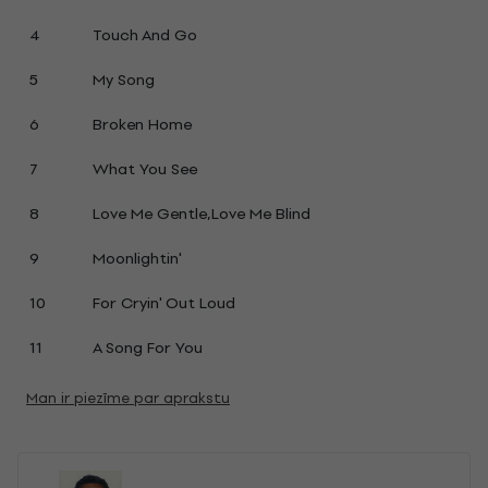
4
Touch And Go
5
My Song
6
Broken Home
7
What You See
8
Love Me Gentle,Love Me Blind
9
Moonlightin'
10
For Cryin' Out Loud
11
A Song For You
Man ir piezīme par aprakstu