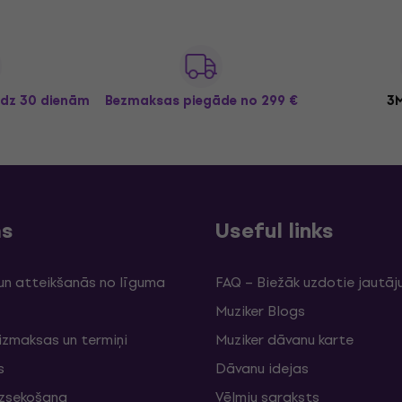
īdz 30 dienām
Bezmaksas piegāde
no 299 €
3M
ms
Useful links
un atteikšanās no līguma
FAQ – Biežāk uzdotie jautāj
Muziker Blogs
izmaksas un termiņi
Muziker dāvanu karte
s
Dāvanu idejas
izsekošana
Vēlmju saraksts