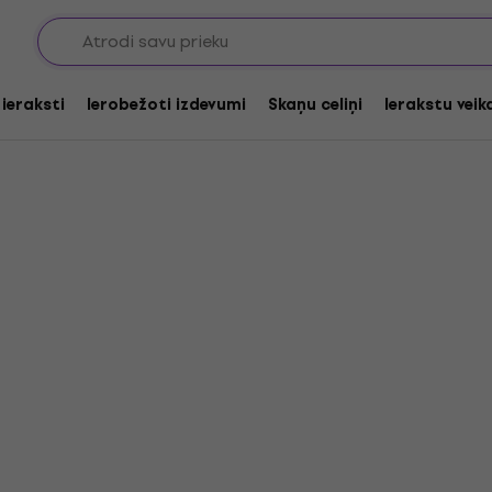
 ieraksti
Ierobežoti izdevumi
Skaņu celiņi
Ierakstu veik