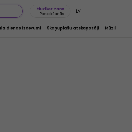
Dāvanu idejas
FAQ
Muziker Blogs
Muziker zone
LV
Pieteikšanās
ala dienas izdevumi
Skaņuplašu atskaņotāji
Mūzikas ats