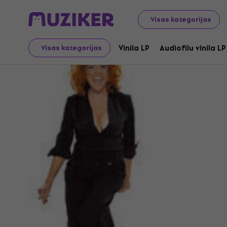
Visas kategorijas
Albita
Vinila LP
Audiofilu vinila LP
Visas kategorijas