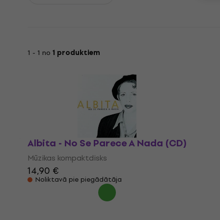
1 - 1 no
1 produktiem
Albita - No Se Parece A Nada (CD)
Mūzikas kompaktdisks
14,90 €
Noliktavā pie piegādātāja