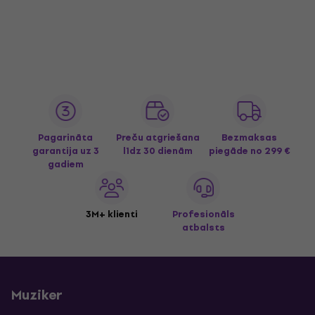
Pagarināta
Preču atgriešana
Bezmaksas
garantija uz 3
līdz 30 dienām
piegāde
no 299 €
gadiem
3M+ klienti
Profesionāls
atbalsts
Muziker