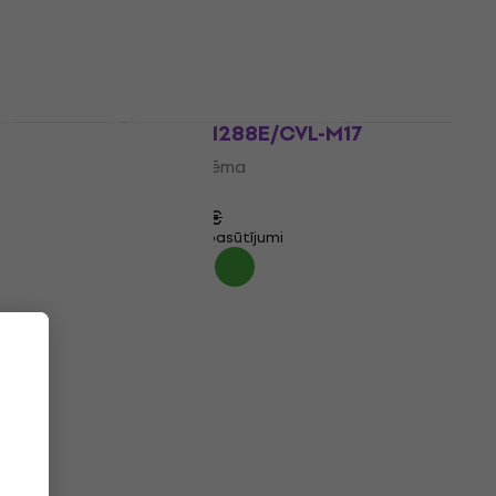
4,6
/5
675 €
Noliktavā pie piegādātāja
3E
Shure BLX1288E/CVL-M17
Bezvadu sistēma
4,6
/5
666 €
679 €
Tikai priekšpasūtījumi