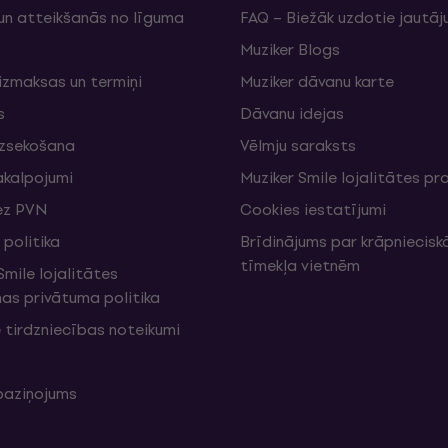
un atteikšanās no līguma
FAQ – Biežāk uzdotie jautāj
Muziker Blogs
izmaksas un termiņi
Muziker dāvanu karte
s
Dāvanu idejas
izsekošana
Vēlmju saraksts
akalpojumi
Muziker Smile lojalitātes 
ez PVN
Cookies iestatījumi
politika
Brīdinājums par krāpniecis
tīmekļa vietnēm
mile lojalitātes
s privātuma politika
 tirdzniecības noteikumi
 paziņojums