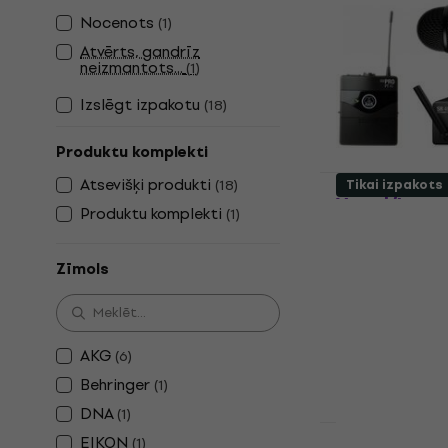
Bezvadu si
Nocenots
(
1
)
Bezvadu sistē
Atvērts, gandrīz
4
/5
neizmantots...
(
1
)
189 €
Izslēgt izpakotu
(
18
)
Ir noliktavā
Produktu komplekti
AKG WMS40
Atsevišķi produkti
(
18
)
Tikai izpakots
Vocal/Instr
Produktu komplekti
(
1
)
US25BD
Bezvadu sistē
Zīmols
4,8
/5
255 €
Ir noliktavā
AKG
(
6
)
Behringer
(
1
)
DNA
(
1
)
EIKON
(
1
)