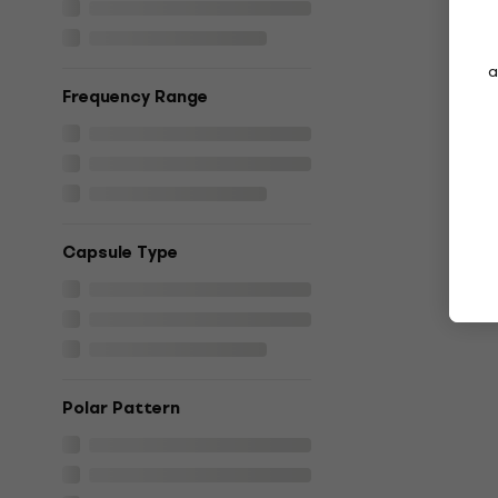
a
Frequency Range
Capsule Type
Polar Pattern