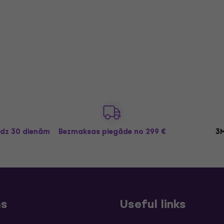
īdz 30 dienām
Bezmaksas piegāde
no 299 €
3M
ms
Useful links