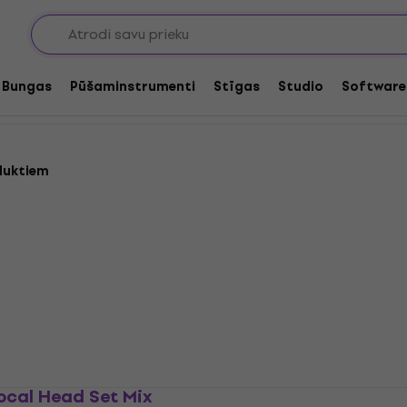
sistēmu kombinācijas
nācijas
Bungas
Pūšaminstrumenti
Stīgas
Studio
Software
duktiem
cal Head Set Mix
AKG WMS40 Mini2