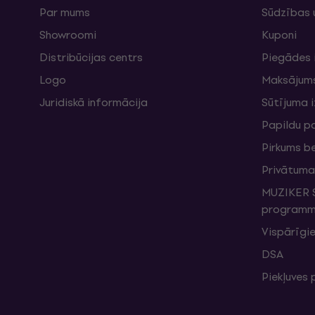
Par mums
Sūdzības 
Showroomi
Kuponi
Distribūcijas centrs
Piegādes 
Logo
Maksājum
Juridiskā informācija
Sūtījuma 
Papildu p
Pirkums b
Privātuma 
MUZIKER S
programma
Vispārīgie
DSA
Piekļuves