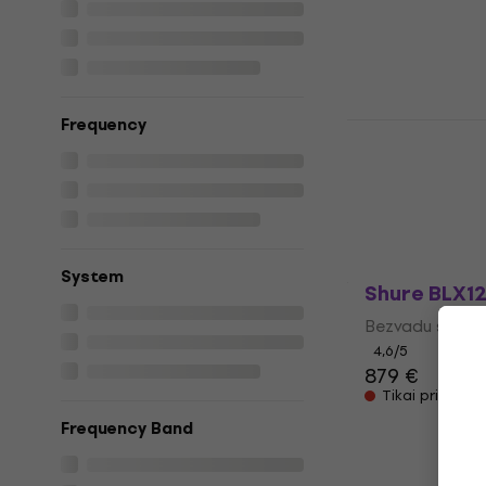
4,6
/5
952 €
Tikai priekšpa
Frequency
Shure GLX
COMBO SY
Bezvadu sistē
1 279 €
Tikai priekšpa
System
Shure BLX1
Bezvadu sistē
4,6
/5
879 €
Tikai priekšpa
Frequency Band