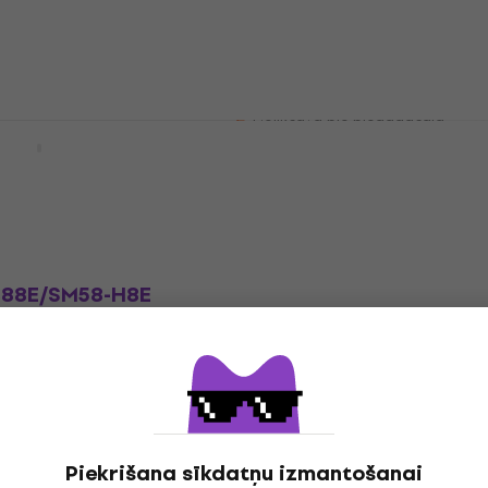
US25AC
Bezvadu sistēma
sūtījumi
4,8
/5
263 €
Noliktavā pie piegādātāja
D124R+/85/SM58
Shure BLX1288E/SM35-K
STEM
Bezvadu sistēma
ma
4,6
/5
919 €
Tikai priekšpasūtījumi
sūtījumi
288E/SM58-H8E
ma
sūtījumi
Piekrišana sīkdatņu izmantošanai