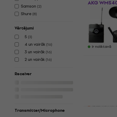
AKG WMS40
Samson
(
2
)
Vocal/Instr
Bezvadu si
Shure
(
8
)
537.900MHz
540.400MHz
Vērtējumi
Bezvadu sistē
5
(
3
)
242 €
252,4
4 un vairāk
(
16
)
Ir noliktavā
3 un vairāk
(
16
)
AKG WMS40
2 un vairāk
(
16
)
Vocal/Instr
Bezvadu si
Receiver
864.375MHz
864.85MHz
Bezvadu sistē
4,8
/5
225 €
Noliktavā pie
Shure BLX1
Transmitter/Microphone
Bezvadu sistē