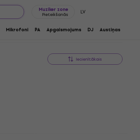
Dāvanu idejas
FAQ
Muziker Blogs
Muziker zone
LV
Pieteikšanās
Mikrofoni
PA
Apgaismojums
DJ
Austiņas
Audio
Iecienītākais
Samson Concert 288 All-In-One