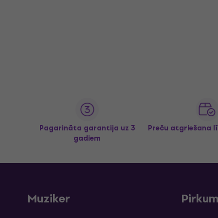
Pagarināta garantija uz 3
Preču atgriešana l
gadiem
Muziker
Pirku