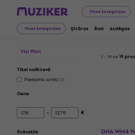
Mūzikas instrumenti
PA
Bezvadu sistēmas
Bezvadu 
Visas kategorijas
Bezvadu sistēmu kombi
Ģitāras
Basi
Atslēgas
Visas kategorijas
Visi filtri
1 - 19 no
19 pro
Tikai noliktavā
Pieejams uzreiz
(
7
)
Cena
-
€
Minimālā cena
Maksimālā cena
DNA WM4 Vo
Stāvoklis