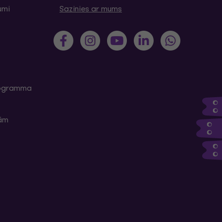
umi
Sazinies ar mums
programma
kām