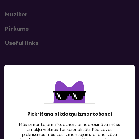
Muziker
Pirkums
Useful links
Kontakti
Sazinies ar mums
Piekrišana sīkdatņu izmantošanai
Mēs izmantojam sīkdatnes, lai nodrošinātu mūsu
tīmekļa vietnes funkcionalitāti. Pēc tavas
piekrišanas mēs tos izmantojam, lai analizētu