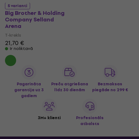
5 varianti
Big Brother & Holding
Company Selland
Arena
T-krekls
21,70 €
Ir noliktavā
Pagarināta
Preču atgriešana
Bezmaksas
garantija uz 3
līdz 30 dienām
piegāde
no 299 €
gadiem
3M+ klienti
Profesionāls
atbalsts