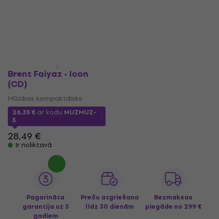
Brent Faiyaz - Icon
(CD)
Mūzikas kompaktdisks
26,35 €
ar kodu
MUZMUZ-
5
28,49 €
Ir noliktavā
Pagarināta
Preču atgriešana
Bezmaksas
garantija uz 3
līdz 30 dienām
piegāde
no 299 €
gadiem