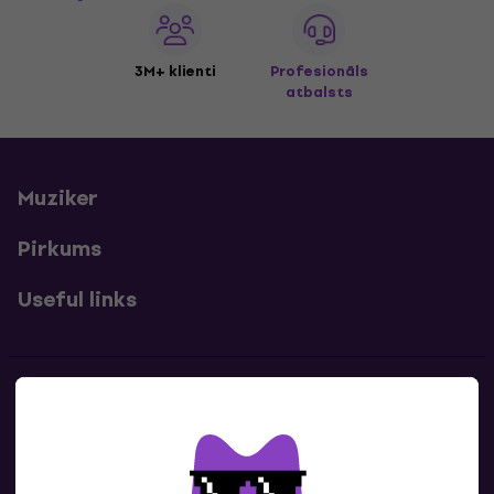
3M+ klienti
Profesionāls
atbalsts
Muziker
Pirkums
Useful links
Kontakti
Sazinies ar mums