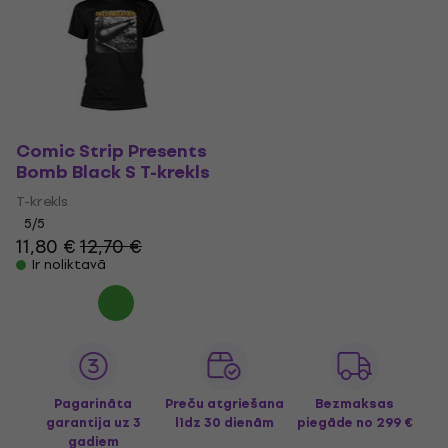
Comic Strip Presents
Bomb Black S T-krekls
T-krekls
5
/5
11,80 €
12,70 €
Ir noliktavā
Pagarināta
Preču atgriešana
Bezmaksas
garantija uz 3
līdz 30 dienām
piegāde
no 299 €
gadiem