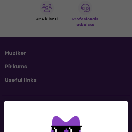
3M+ klienti
Profesionāls
atbalsts
Muziker
Pirkums
Useful links
Kontakti
Sazinies ar mums