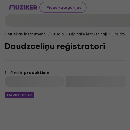
Visas kategorijas
Mūzikas instrumenti
Studio
Digitālie ierakstītāji
Daudzceli
Daudzceliņu reģistratori
1 - 5 no
5 produktiem
Filtrs
HAPPY HOUR