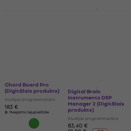
Pieejams lejupielādei
LiveLoop Pro
Faber Acoustical
Darījums
(Digitālais produkts)
Basic Tool Set License
for SignalScope XM
Studijas programmatūra
v12 (Digitālais
240 €
produkts)
Pieejams lejupielādei
Studijas programmatūra
50,10 €
Pieejams lejupielādei
Chord Board Pro
(Digitālais produkts)
Digital Brain
Instruments DSP
Studijas programmatūra
Manager 2 (Digitālais
183 €
produkts)
Pieejams lejupielādei
Studijas programmatūra
83,40 €