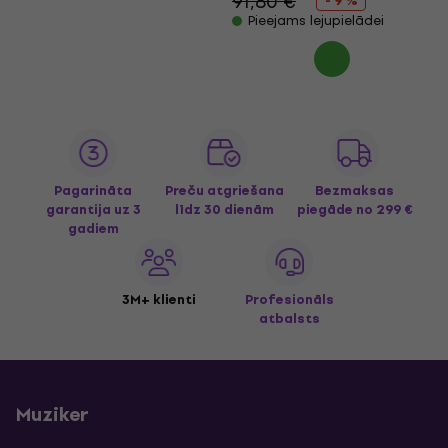
91,80 €
- 9 %
Pieejams lejupielādei
Pagarināta
Preču atgriešana
Bezmaksas
garantija uz 3
līdz 30 dienām
piegāde
no 299 €
gadiem
3M+ klienti
Profesionāls
atbalsts
Muziker