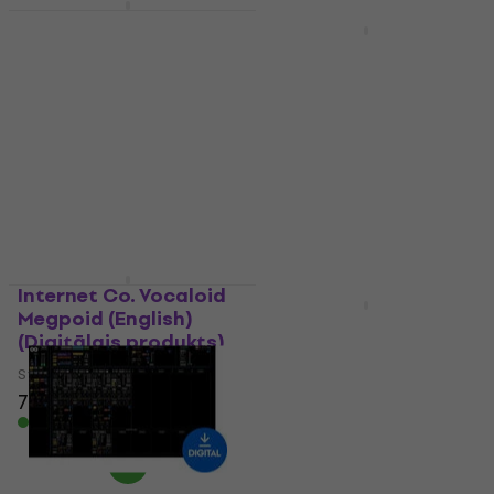
Chord Board
Darījums
Standard (Digitālais
SugarBytes Graindad
produkts)
(Digitālais produkts)
Studijas programmatūra
Studijas programmatūra
83,60 €
87,90 €
82,70 €
91 €
- 9 %
Pieejams lejupielādei
Pieejams lejupielādei
Internet Co. Vocaloid
Megpoid (English)
Faber Acoustical
(Digitālais produkts)
Advanced Tool Set
License for
Studijas programmatūra
SignalScope XM v12
72,40 €
73,20 €
(Digitālais produkts)
Pieejams lejupielādei
Studijas programmatūra
166 €
184 €
- 10 %